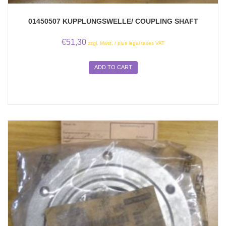
01450507 KUPPLUNGSWELLE/ COUPLING SHAFT
€
51,30
zzgl. Mwst. / plus legal taxes VAT
ADD TO CART