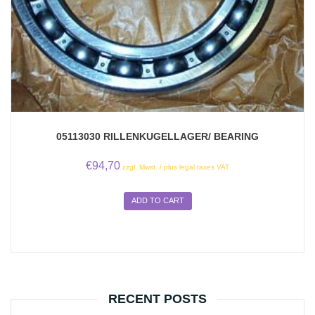
05113030 RILLENKUGELLAGER/ BEARING
€
94,70
zzgl. Mwst. / plus legal taxes VAT
ADD TO CART
RECENT POSTS