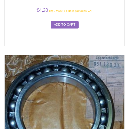
€
4,20
zzgl. Mwst. / plus legal taxes VAT
ADD TO CART