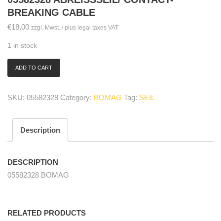
REAKING CABLE
€
18,00
zzgl. Mwst. / plus legal taxes VAT
1 in stock
ADD TO CART
05582328
Abreißseil/
contact-
SKU:
05582328
Category:
BOMAG
Tag:
SEIL
breaking
cable
quantity
Description
DESCRIPTION
05582328 BOMAG
RELATED PRODUCTS