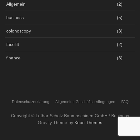
Allgemein
(2)
business
(5)
colonoscopy
(3)
facelift
(2)
finance
(3)
Datenschutzerklärung
Allgemeine Geschäftsbedingungen
FAQ
Copyright © Lothar Scholz Baumaschinen GmbH / Business
Gravity Theme by
Keon Themes