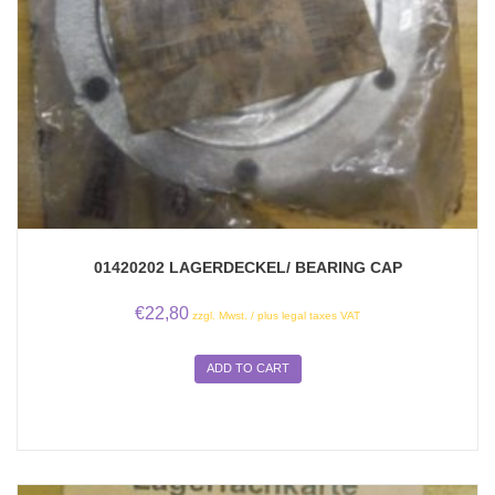
01420202 LAGERDECKEL/ BEARING CAP
€
22,80
zzgl. Mwst. / plus legal taxes VAT
ADD TO CART