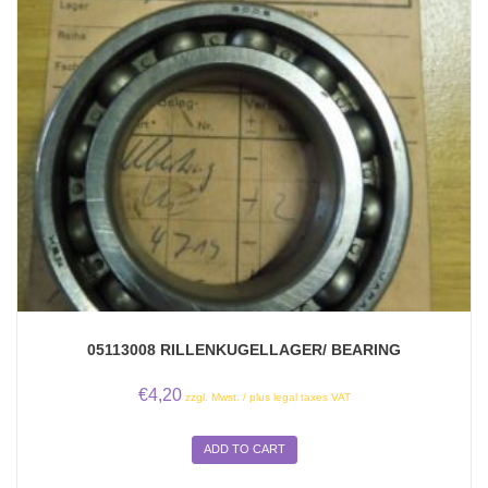
05113008 RILLENKUGELLAGER/ BEARING
€
4,20
zzgl. Mwst. / plus legal taxes VAT
ADD TO CART