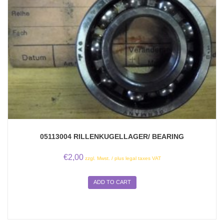
05113004 RILLENKUGELLAGER/ BEARING
€
2,00
zzgl. Mwst. / plus legal taxes VAT
ADD TO CART