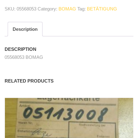
activation
SKU:
05568053
Category:
BOMAG
Tag:
BETÄTIGUNG
cable
quantity
Description
DESCRIPTION
05568053 BOMAG
RELATED PRODUCTS