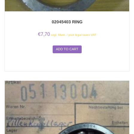
02045403 RING
€
7,70
zzgl. Mwst. / plus legal taxes VAT
ADD TO CART