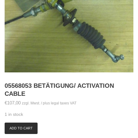
05568053 BETÄTIGUNG/ ACTIVATION
CABLE
€
107,00
zzgl. Mwst. / plus legal taxes VAT
1 in stock
ADD TO CART
05568053
Betätigung/