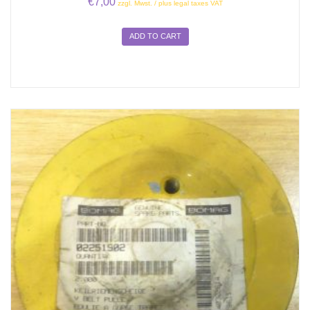
€
7,00
zzgl. Mwst. / plus legal taxes VAT
ADD TO CART