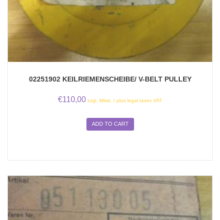
02251902 KEILRIEMENSCHEIBE/ V-BELT PULLEY
€
110,00
zzgl. Mwst. / plus legal taxes VAT
ADD TO CART