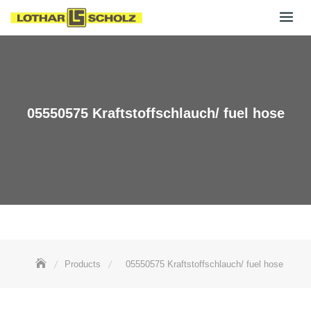
Skip
to
content
05550575 Kraftstoffschlauch/ fuel hose
Products
05550575 Kraftstoffschlauch/ fuel hose