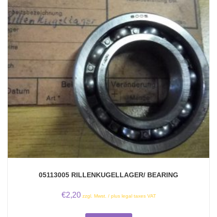
05113005 RILLENKUGELLAGER/ BEARING
€
2,20
zzgl. Mwst. / plus legal taxes VAT