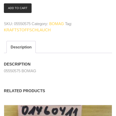
ADD TO CART
05550575
Kraftstoffschlauch/
fuel
SKU:
05550575
Category:
BOMAG
Tag:
hose
KRAFTSTOFFSCHLAUCH
quantity
Description
DESCRIPTION
05550575 BOMAG
RELATED PRODUCTS