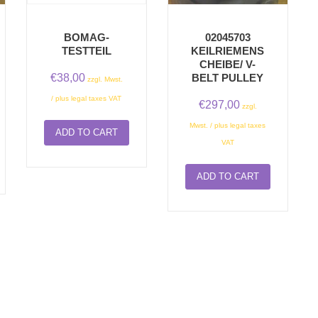
BOMAG-
02045703
TESTTEIL
KEILRIEMENS
CHEIBE/ V-
€
38,00
BELT PULLEY
zzgl. Mwst.
/ plus legal taxes VAT
€
297,00
zzgl.
Mwst. / plus legal taxes
ADD TO CART
VAT
ADD TO CART