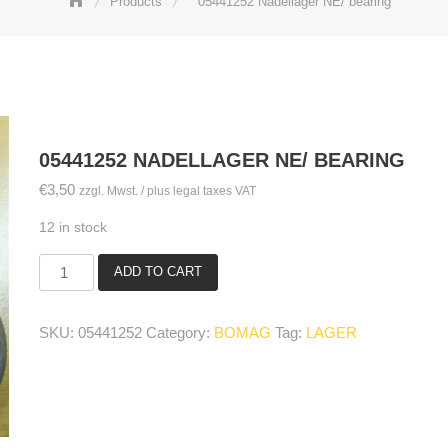
Products
05441252 Nadellager NE/ bearing
05441252 NADELLAGER NE/ BEARING
€
3,50
zzgl. Mwst. / plus legal taxes VAT
12 in stock
ADD TO CART
05441252
Nadellager
NE/
SKU:
05441252
Category:
BOMAG
Tag:
LAGER
bearing
quantity