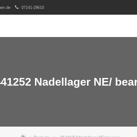
nen.de
07141-29610
41252 Nadellager NE/ bea