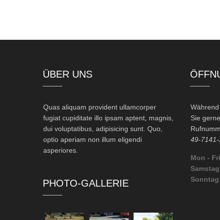
ÜBER UNS
ÖFFN
Quas aliquam provident ullamcorper
Während d
fugiat cupiditate illo ipsam aptent, magnis,
Sie gerne
dui voluptatibus, adipisicing sunt. Quo,
Rufnumme
optio aperiam non illum eligendi
49-7141-
asperiores.
Mon - Fri
Samstag
Sonntag
PHOTO-GALLERIE