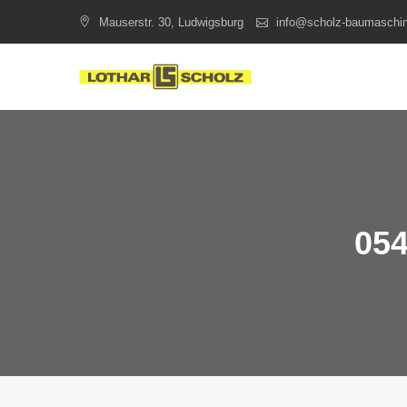
Skip
Mauserstr. 30, Ludwigsburg
info@scholz-baumaschi
to
content
054