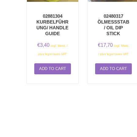
02881304
02480317
KURBELFÜHR
ÖLMESSSTAB/
UNG/ HANDLE
OIL DIP S
GUIDE
TICK
€
3,40
€
17,70
zzgl. Mwst. /
zzgl. Mwst.
plus legal taxes VAT
/ plus legal taxes VAT
ADD TO CART
ADD TO CART