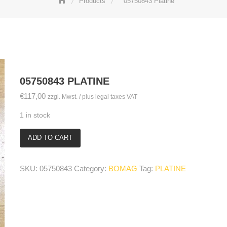
Products
05750843 Platine
05750843 PLATINE
€
117,00
zzgl. Mwst. / plus legal taxes VAT
1 in stock
ADD TO CART
05750843
Platine
quantity
SKU:
05750843
Category:
BOMAG
Tag:
PLATINE