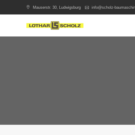
Skip
Mauserstr. 30, Ludwigsburg
info@scholz-baumaschi
to
content