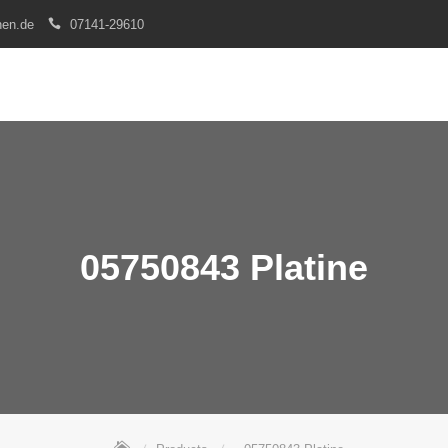
nen.de
07141-29610
05750843 Platine