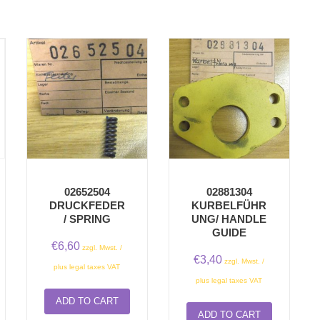
02652504
02881304
DRUCKFEDER
KURBELFÜHR
/ SPRING
UNG/ HANDLE
GUIDE
€
6,60
zzgl. Mwst. /
€
3,40
zzgl. Mwst. /
plus legal taxes VAT
plus legal taxes VAT
ADD TO CART
ADD TO CART