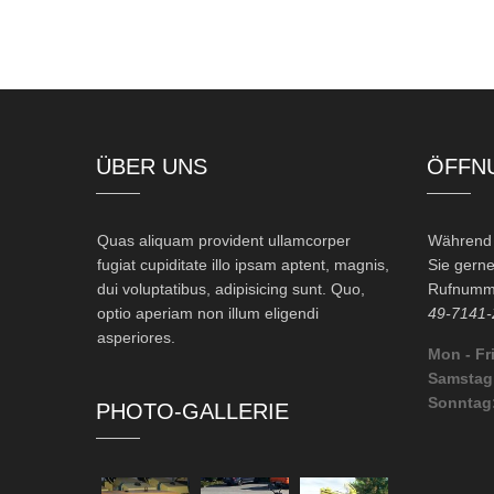
ÜBER UNS
ÖFFN
Quas aliquam provident ullamcorper
Während d
fugiat cupiditate illo ipsam aptent, magnis,
Sie gerne
dui voluptatibus, adipisicing sunt. Quo,
Rufnumme
optio aperiam non illum eligendi
49-7141-
asperiores.
Mon - Fri
Samstag
Sonntag
PHOTO-GALLERIE