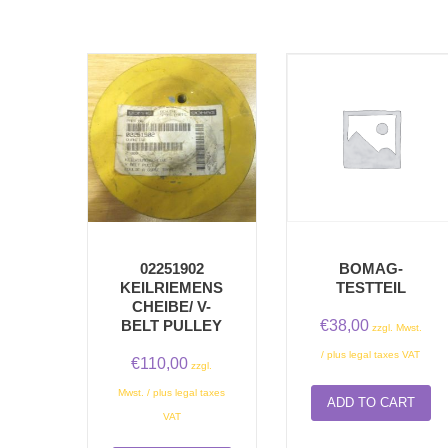
02251902
BOMAG-
KEILRIEMENS
TESTTEIL
CHEIBE/ V-
€
38,00
BELT PULLEY
zzgl. Mwst.
/ plus legal taxes VAT
€
110,00
zzgl.
Mwst. / plus legal taxes
ADD TO CART
VAT