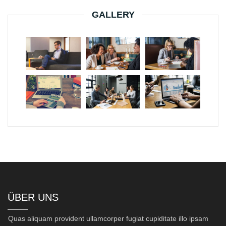
GALLERY
ÜBER UNS
Quas aliquam provident ullamcorper fugiat cupiditate illo ipsam