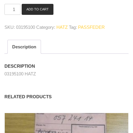
ADD TO CART
03195100
Paßfeder/
fitted
SKU:
03195100
Category:
HATZ
Tag:
PASSFEDER
key
quantity
Description
DESCRIPTION
03195100 HATZ
RELATED PRODUCTS