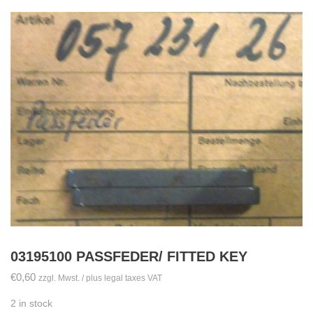
03195100 PASSFEDER/ FITTED KEY
€
0,60
zzgl. Mwst. / plus legal taxes VAT
2 in stock