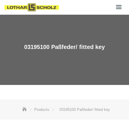
Skip
to
content
03195100 Paßfeder/ fitted key
Products
03195100 Paßfeder/ fitted key