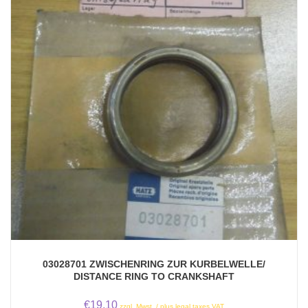
03028701 ZWISCHENRING ZUR KURBELWELLE/
DISTANCE RING TO CRANKSHAFT
€
19,10
zzgl. Mwst. / plus legal taxes VAT