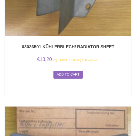
03036501 KÜHLERBLECH/ RADIATOR SHEET
€
13,20
zzgl. Mwst. / plus legal taxes VAT
ADD TO CART