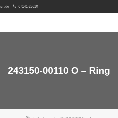
nen.de
07141-29610
243150-00110 O – Ring