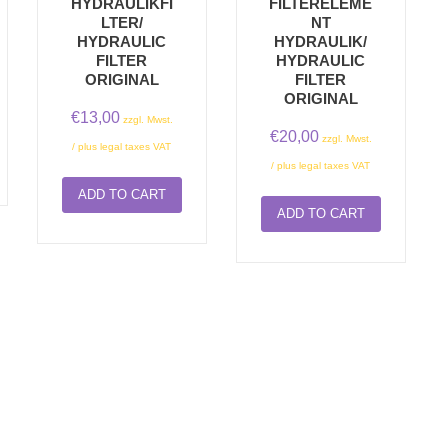
HYDRAULIKFI
FILTERELEME
LTER/
NT
HYDRAULIC
HYDRAULIK/
FILTER
HYDRAULIC
ORIGINAL
FILTER
ORIGINAL
€
13,00
zzgl. Mwst.
€
20,00
zzgl. Mwst.
/ plus legal taxes VAT
/ plus legal taxes VAT
ADD TO CART
ADD TO CART