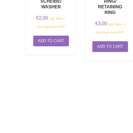
SCHEIBE/
RING/
WASHER
RETAINING
RING
€
2,00
zzgl. Mwst. /
€
3,00
zzgl. Mwst. /
plus legal taxes VAT
plus legal taxes VAT
ADD TO CART
ADD TO CART