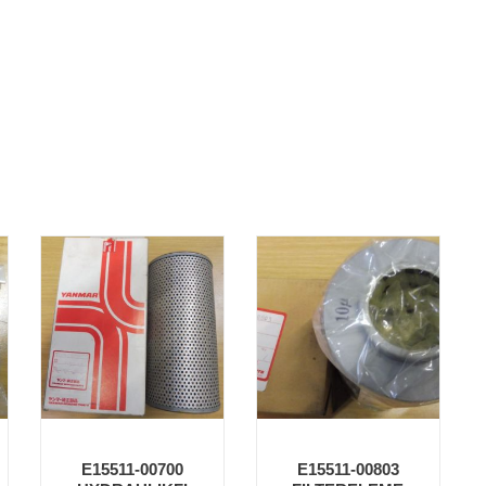
E15511-00700
E15511-00803