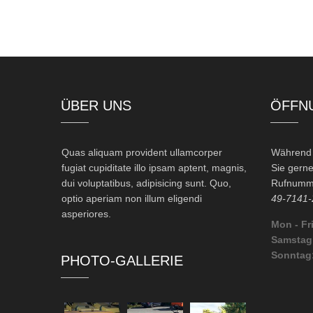
ÜBER UNS
ÖFFN
Quas aliquam provident ullamcorper
Während d
fugiat cupiditate illo ipsam aptent, magnis,
Sie gerne
dui voluptatibus, adipisicing sunt. Quo,
Rufnumme
optio aperiam non illum eligendi
49-7141-
asperiores.
Mon - Fri
Samstag
Sonntag
PHOTO-GALLERIE