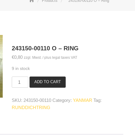
Products
243150-00110 O – Ring
243150-00110 O – RING
€
0,80
zzgl. Mwst. / plus legal taxes VAT
9 in stock
ADD TO CART
243150-
00110
O
SKU:
243150-00110
Category:
YANMAR
Tag:
-
RUNDDICHTRING
Ring
quantity