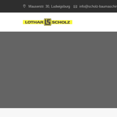
Skip
Mauserstr. 30, Ludwigsburg
info@scholz-baumaschi
to
content