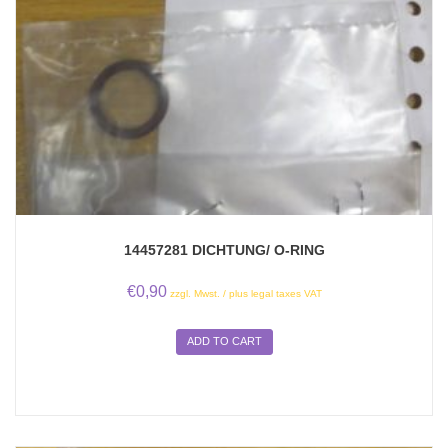
14457281 DICHTUNG/ O-RING
€
0,90
zzgl. Mwst. / plus legal taxes VAT
ADD TO CART