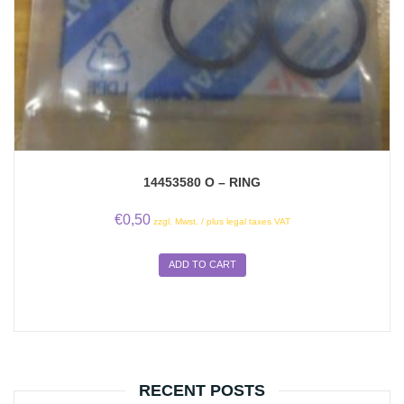
14453580 O – RING
€
0,50
zzgl. Mwst. / plus legal taxes VAT
ADD TO CART
RECENT POSTS