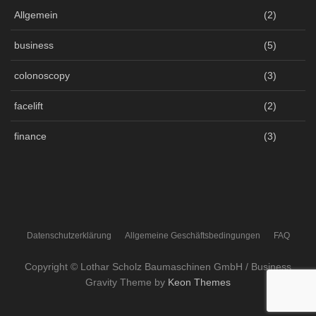
Allgemein
(2)
business
(5)
colonoscopy
(3)
facelift
(2)
finance
(3)
Datenschutzerklärung
Allgemeine Geschäftsbedingungen
FAQ
Copyright © Lothar Scholz Baumaschinen GmbH / Business
Gravity Theme by
Keon Themes