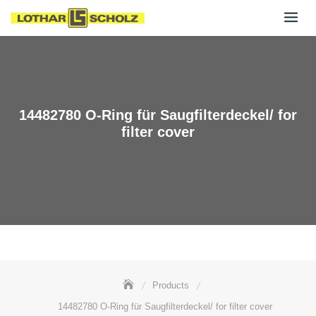
Skip
to
content
14482780 O-Ring für Saugfilterdeckel/ for
filter cover
Products
14482780 O-Ring für Saugfilterdeckel/ for filter cover