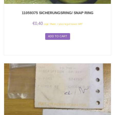
11059375 SICHERUNGSRING/ SNAP RING
€
0,40
zzgl. Mwst. / plus legal taxes VAT
ADD TO CART