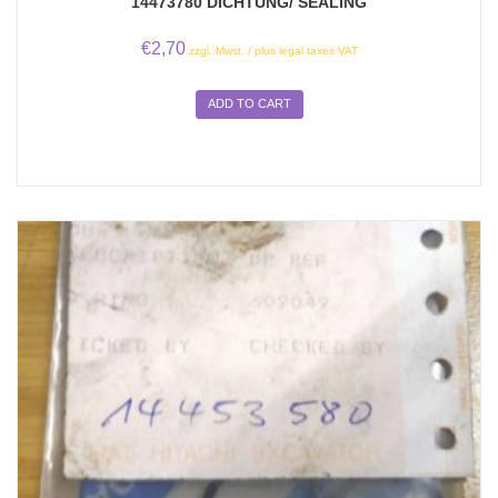
14473780 DICHTUNG/ SEALING
€
2,70
zzgl. Mwst. / plus legal taxes VAT
ADD TO CART