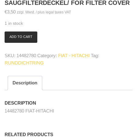
SAUGFILTERDECKEL/ FOR FILTER COVER
€
3,50
zzgl. Mwst. / plus legal taxes VAT
1 in stock
ADD TO CART
14482780
O-
Ring
SKU:
14482780
Category:
FIAT - HITACHI
Tag:
für
RUNDDICHTRING
Saugfilterdeckel/
for
filter
cover
Description
quantity
DESCRIPTION
14482780 FIAT-HITACHI
RELATED PRODUCTS