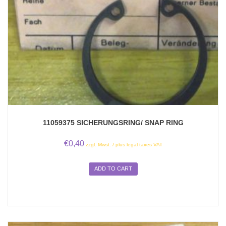
11059375 SICHERUNGSRING/ SNAP RING
€
0,40
zzgl. Mwst. / plus legal taxes VAT
ADD TO CART