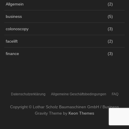
Allgemein
(2)
business
(5)
colonoscopy
(3)
facelift
(2)
finance
(3)
Datenschutzerklärung
Allgemeine Geschäftsbedingungen
FAQ
Copyright © Lothar Scholz Baumaschinen GmbH / Business
Gravity Theme by
Keon Themes