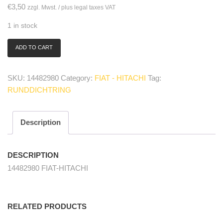
€
3,50
zzgl. Mwst. / plus legal taxes VAT
1 in stock
ADD TO CART
14482980
O-
Ring
SKU:
14482980
Category:
FIAT - HITACHI
Tag:
für
RUNDDICHTRING
Filterdeckel/
for
filter
cover
Description
quantity
DESCRIPTION
14482980 FIAT-HITACHI
RELATED PRODUCTS