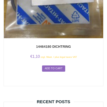
14464180 DICHTRING
€
1,10
zzgl. Mwst. / plus legal taxes VAT
ADD TO CART
RECENT POSTS