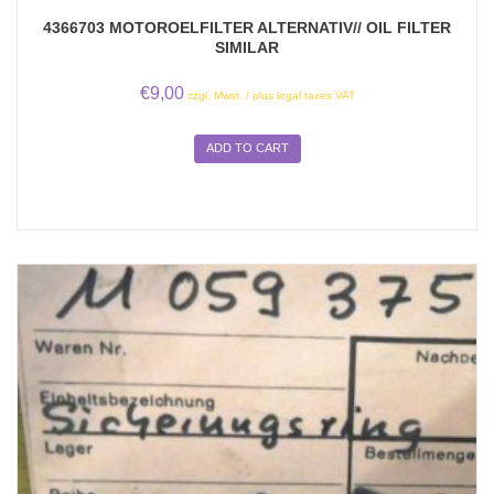
4366703 MOTOROELFILTER ALTERNATIV// OIL FILTER
SIMILAR
€
9,00
zzgl. Mwst. / plus legal taxes VAT
ADD TO CART