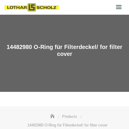
Skip
to
content
14482980 O-Ring für Filterdeckel/ for filter
cover
Products
14482980 O-Ring für Filterdeckel/ for filter cover