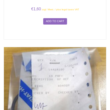
€
1,60
zzgl. Mwst. / plus legal taxes VAT
ADD TO CART