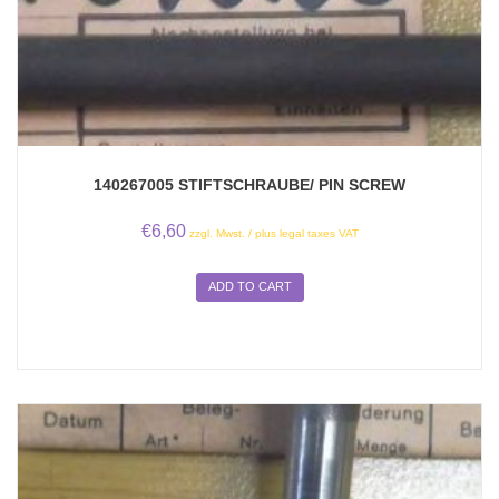
140267005 STIFTSCHRAUBE/ PIN SCREW
€
6,60
zzgl. Mwst. / plus legal taxes VAT
ADD TO CART