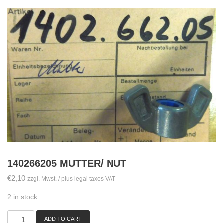
140266205 MUTTER/ NUT
€
2,10
zzgl. Mwst. / plus legal taxes VAT
2 in stock
ADD TO CART
140266205