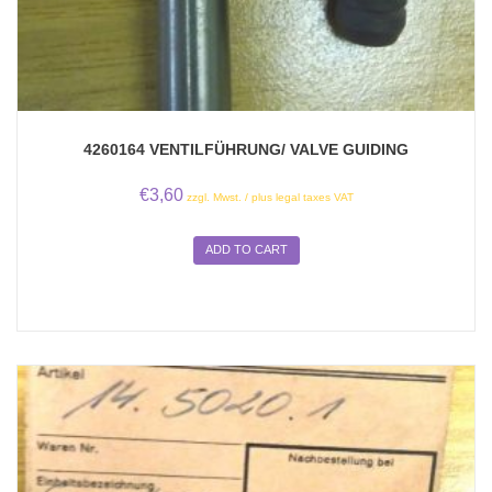
4260164 VENTILFÜHRUNG/ VALVE GUIDING
€
3,60
zzgl. Mwst. / plus legal taxes VAT
ADD TO CART