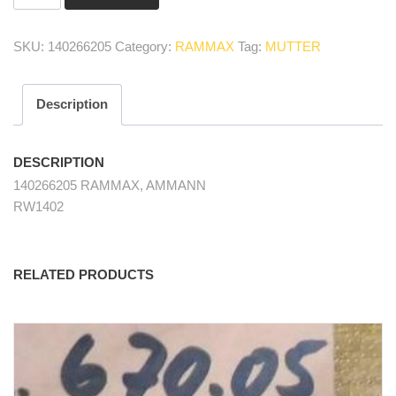
Mutter/
nut
SKU:
140266205
Category:
RAMMAX
Tag:
MUTTER
quantity
Description
DESCRIPTION
140266205 RAMMAX, AMMANN
RW1402
RELATED PRODUCTS