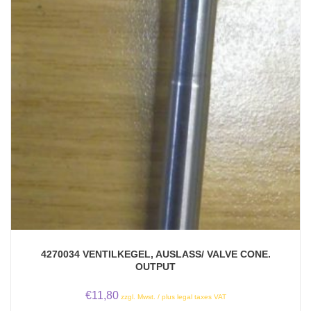
4270034 VENTILKEGEL, AUSLASS/ VALVE CONE.
OUTPUT
€
11,80
zzgl. Mwst. / plus legal taxes VAT