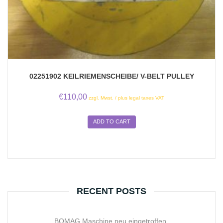
02251902 KEILRIEMENSCHEIBE/ V-BELT PULLEY
€
110,00
zzgl. Mwst. / plus legal taxes VAT
ADD TO CART
RECENT POSTS
BOMAG Maschine neu eingetroffen