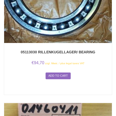
05113030 RILLENKUGELLAGER/ BEARING
€
94,70
zzgl. Mwst. / plus legal taxes VAT
ADD TO CART