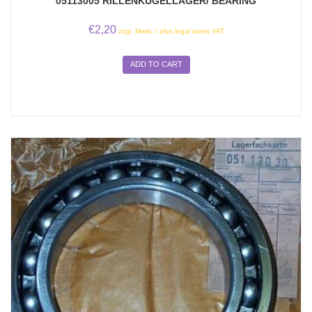
05113005 RILLENKUGELLAGER/ BEARING
€
2,20
zzgl. Mwst. / plus legal taxes VAT
ADD TO CART