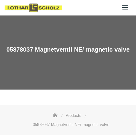
Skip
to
content
05878037 Magnetventil NE/ magnetic valve
Products
05878037 Magnetventil NE/ magnetic valve