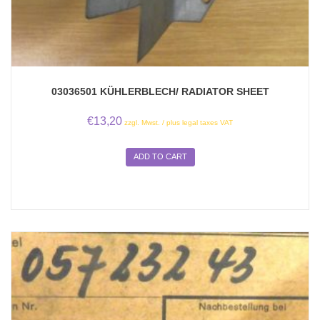
03036501 KÜHLERBLECH/ RADIATOR SHEET
€
13,20
zzgl. Mwst. / plus legal taxes VAT
ADD TO CART