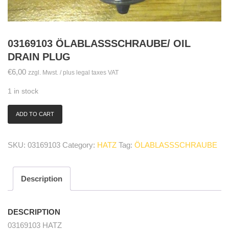
03169103 ÖLABLASSSCHRAUBE/ OIL D
RAIN PLUG
€
6,00
zzgl. Mwst. / plus legal taxes VAT
1 in stock
ADD TO CART
03169103
Ölablaßschraube/
oil
SKU:
03169103
Category:
HATZ
Tag:
ÖLABLASSSCHRAUBE
drain
plug
quantity
Description
DESCRIPTION
03169103 HATZ