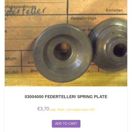
03004000 FEDERTELLER/ SPRING PLATE
€
3,70
zzgl. Mwst. / plus legal taxes VAT
ADD TO CART