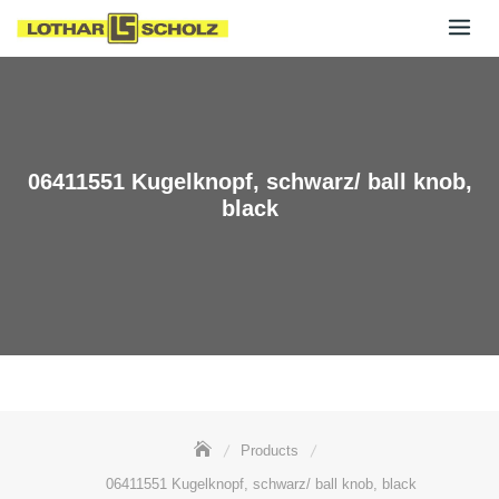
Skip
to
content
06411551 Kugelknopf, schwarz/ ball knob,
black
Products
06411551 Kugelknopf, schwarz/ ball knob, black