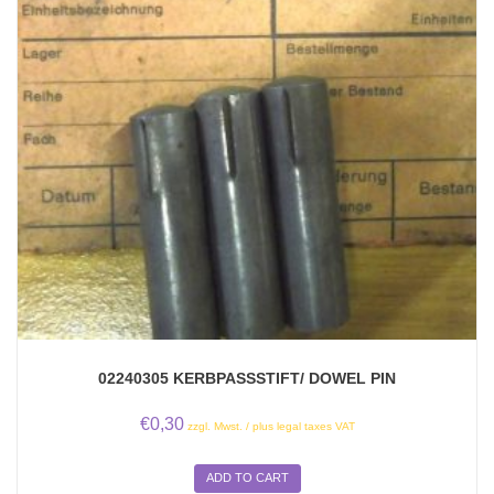
02240305 KERBPASSSTIFT/ DOWEL PIN
€
0,30
zzgl. Mwst. / plus legal taxes VAT
ADD TO CART