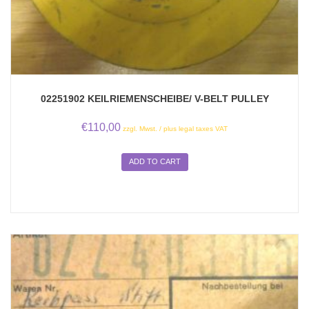
02251902 KEILRIEMENSCHEIBE/ V-BELT PULLEY
€
110,00
zzgl. Mwst. / plus legal taxes VAT
ADD TO CART