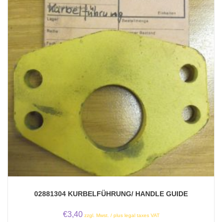
02881304 KURBELFÜHRUNG/ HANDLE GUIDE
€
3,40
zzgl. Mwst. / plus legal taxes VAT