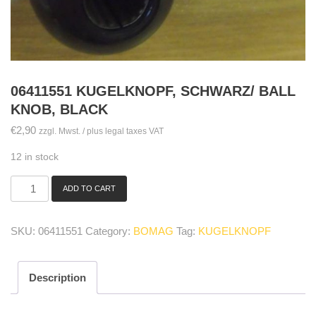
06411551 KUGELKNOPF, SCHWARZ/ BALL
KNOB, BLACK
€
2,90
zzgl. Mwst. / plus legal taxes VAT
12 in stock
ADD TO CART
06411551
Kugelknopf,
schwarz/
SKU:
06411551
Category:
BOMAG
Tag:
KUGELKNOPF
ball
knob,
black
Description
quantity