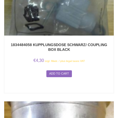
1834484058 KUPPLUNGSDOSE SCHWARZ/ COUPLING
BOX BLACK
€
4,30
zzgl. Mwst. / plus legal taxes VAT
ADD TO CART