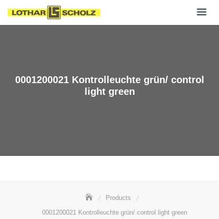
Skip
to
content
0001200021 Kontrolleuchte grün/ control
light green
Products
0001200021 Kontrolleuchte grün/ control light green