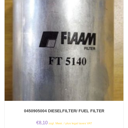
0450905004 DIESELFILTER/ FUEL FILTER
€
8,10
zzgl. Mwst. / plus legal taxes VAT