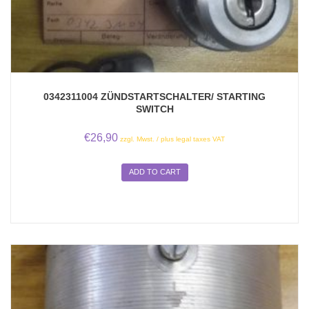
0342311004 ZÜNDSTARTSCHALTER/ STARTING
SWITCH
€
26,90
zzgl. Mwst. / plus legal taxes VAT
ADD TO CART