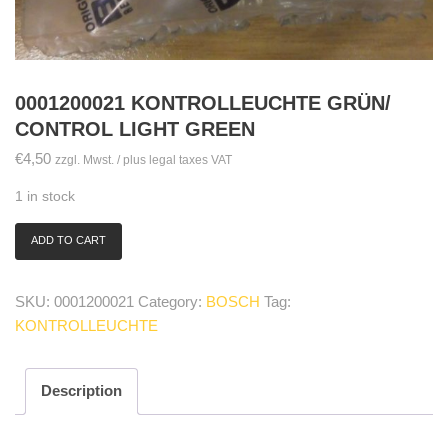
0001200021 KONTROLLEUCHTE GRÜN/
CONTROL LIGHT GREEN
€
4,50
zzgl. Mwst. / plus legal taxes VAT
1 in stock
ADD TO CART
0001200021
Kontrolleuchte
grün/
SKU:
0001200021
Category:
BOSCH
Tag:
control
KONTROLLEUCHTE
light
green
quantity
Description