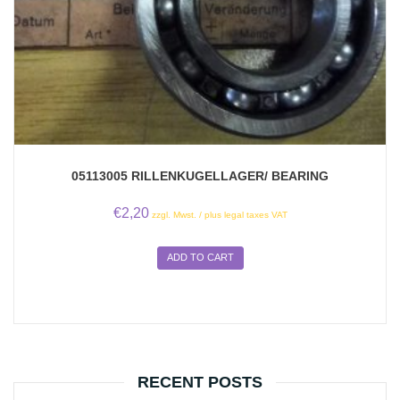
05113005 RILLENKUGELLAGER/ BEARING
€
2,20
zzgl. Mwst. / plus legal taxes VAT
ADD TO CART
RECENT POSTS