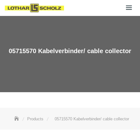
Skip
to
content
05715570 Kabelverbinder/ cable collector
Products
05715570 Kabelverbinder/ cable collector