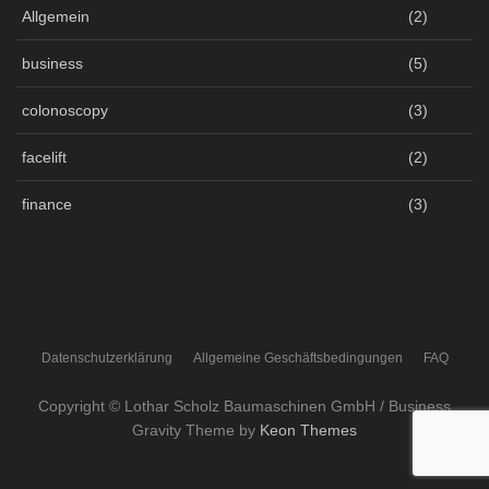
Allgemein
(2)
business
(5)
colonoscopy
(3)
facelift
(2)
finance
(3)
Datenschutzerklärung
Allgemeine Geschäftsbedingungen
FAQ
Copyright © Lothar Scholz Baumaschinen GmbH / Business
Gravity Theme by
Keon Themes