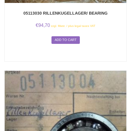
05113030 RILLENKUGELLAGER/ BEARING
€
94,70
zzgl. Mwst. / plus legal taxes VAT
ADD TO CART