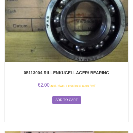
05113004 RILLENKUGELLAGER/ BEARING
€
2,00
zzgl. Mwst. / plus legal taxes VAT
ADD TO CART