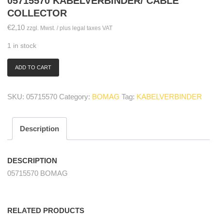
05715570 KABELVERBINDER/ CABLE
COLLECTOR
€
2,10
zzgl. Mwst. / plus legal taxes VAT
1 in stock
ADD TO CART
05715570
Kabelverbinder/
cable
SKU:
05715570
Category:
BOMAG
Tag:
KABELVERBINDER
collector
quantity
Description
DESCRIPTION
05715570 BOMAG
RELATED PRODUCTS