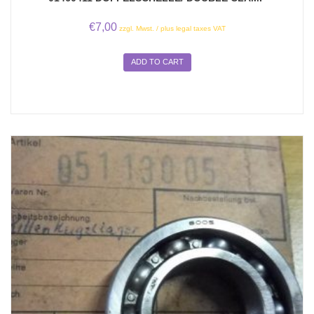
€
7,00
zzgl. Mwst. / plus legal taxes VAT
ADD TO CART