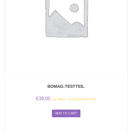
BOMAG-TESTTEIL
€
38,00
zzgl. Mwst. / plus legal taxes VAT
ADD TO CART