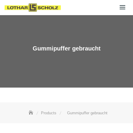
Skip
to
content
Gummipuffer gebraucht
Products
Gummipuffer gebraucht