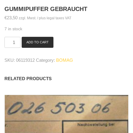
GUMMIPUFFER GEBRAUCHT
€
23,50
zzgl. Mwst. / plus legal taxes VAT
7 in stock
ADD TO CART
Gummipuffer
gebraucht
quantity
SKU:
06119312
Category:
BOMAG
RELATED PRODUCTS