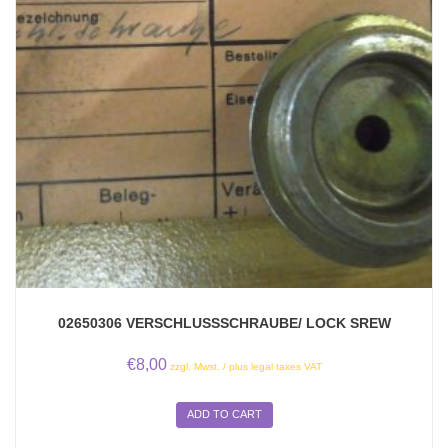
02650306 VERSCHLUSSSCHRAUBE/ LOCK SREW
€
8,00
zzgl. Mwst. / plus legal taxes VAT
ADD TO CART