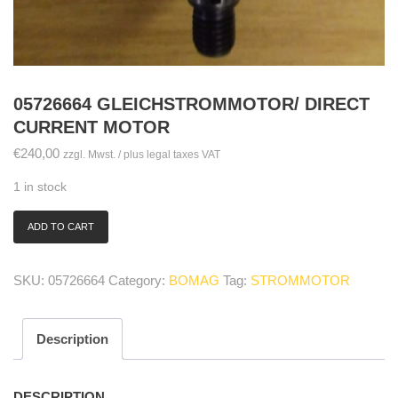
05726664 GLEICHSTROMMOTOR/ DIRECT
CURRENT MOTOR
€
240,00
zzgl. Mwst. / plus legal taxes VAT
1 in stock
ADD TO CART
05726664
Gleichstrommotor/
direct
SKU:
05726664
Category:
BOMAG
Tag:
STROMMOTOR
current
motor
quantity
Description
DESCRIPTION