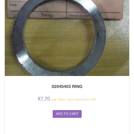
02045403 RING
€
7,70
zzgl. Mwst. / plus legal taxes VAT
ADD TO CART