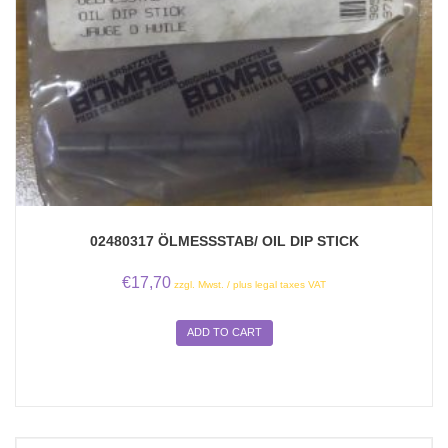
02480317 ÖLMESSSTAB/ OIL DIP STICK
€
17,70
zzgl. Mwst. / plus legal taxes VAT
ADD TO CART