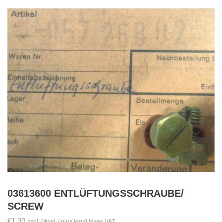
03613600 ENTLÜFTUNGSSCHRAUBE/
SCREW
€
1,30
zzgl. Mwst. / plus legal taxes VAT