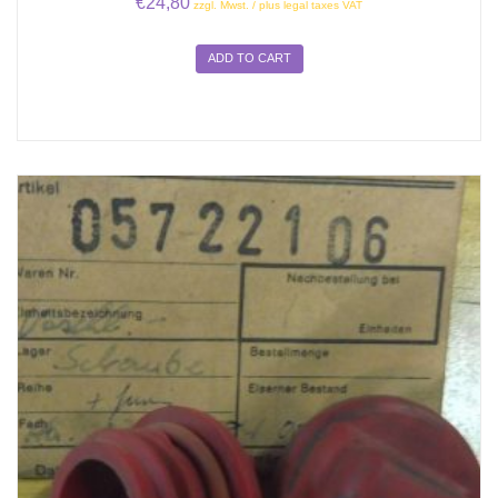
€
24,80
zzgl. Mwst. / plus legal taxes VAT
ADD TO CART