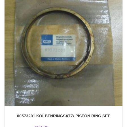
00573201 KOLBENRINGSATZ/ PISTON RING SET