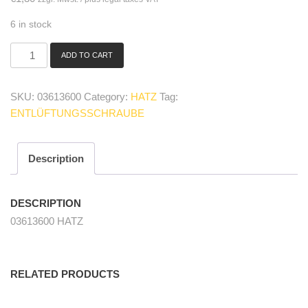
6 in stock
ADD TO CART
03613600
Entlüftungsschraube/
screw
SKU:
03613600
Category:
HATZ
Tag:
quantity
ENTLÜFTUNGSSCHRAUBE
Description
DESCRIPTION
03613600 HATZ
RELATED PRODUCTS