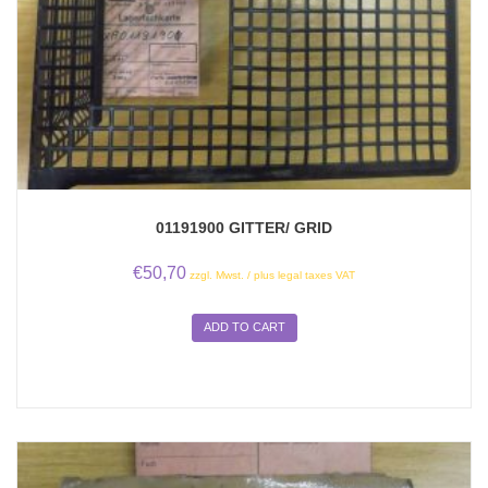
01191900 GITTER/ GRID
€
50,70
zzgl. Mwst. / plus legal taxes VAT
ADD TO CART