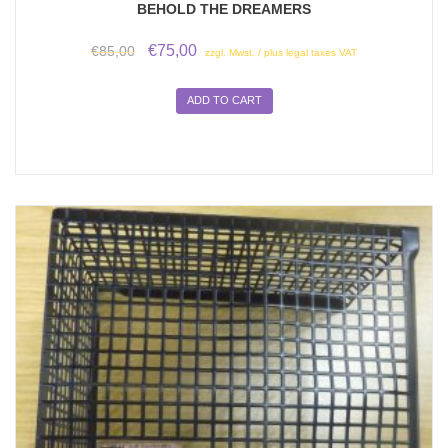
BEHOLD THE DREAMERS
Original
Current
€
75,00
€
85,00
zzgl. Mwst. / plus legal taxes VAT
price
price
was:
is:
ADD TO CART
€85,00.
€75,00.