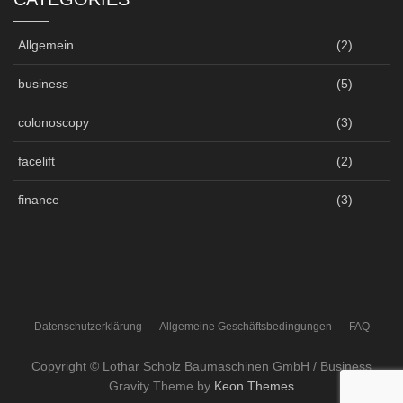
Allgemein
(2)
business
(5)
colonoscopy
(3)
facelift
(2)
finance
(3)
Datenschutzerklärung
Allgemeine Geschäftsbedingungen
FAQ
Copyright © Lothar Scholz Baumaschinen GmbH / Business
Gravity Theme by
Keon Themes