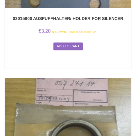
03015600 AUSPUFFHALTER/ HOLDER FOR SILENCER
€
3,20
zzgl. Mwst. / plus legal taxes VAT
ADD TO CART