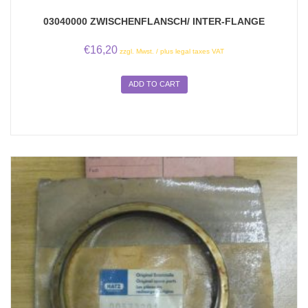
03040000 ZWISCHENFLANSCH/ INTER-FLANGE
€
16,20
zzgl. Mwst. / plus legal taxes VAT
ADD TO CART