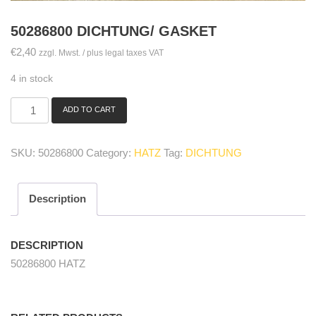
50286800 DICHTUNG/ GASKET
€
2,40
zzgl. Mwst. / plus legal taxes VAT
4 in stock
ADD TO CART
50286800
Dichtung/
gasket
SKU:
50286800
Category:
HATZ
Tag:
DICHTUNG
quantity
Description
DESCRIPTION
50286800 HATZ