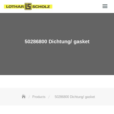
Skip
to
content
50286800 Dichtung/ gasket
Products
50286800 Dichtung/ gasket