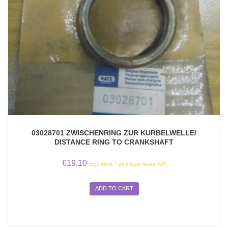
03028701 ZWISCHENRING ZUR KURBELWELLE/
DISTANCE RING TO CRANKSHAFT
€
19,10
zzgl. Mwst. / plus legal taxes VAT
ADD TO CART