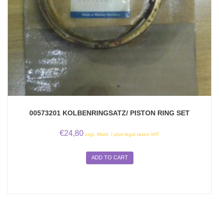
00573201 KOLBENRINGSATZ/ PISTON RING SET
€
24,80
zzgl. Mwst. / plus legal taxes VAT
ADD TO CART