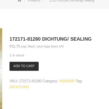
Products
172171-81280 Dichtung/ sealing
172171-81280 DICHTUNG/ SEALING
€
11,70
zzgl. Mwst. / plus legal taxes VAT
1 in stock
ADD TO CART
172171-
81280
Dichtung/
SKU:
172171-81280
Category:
YANMAR
Tag:
sealing
DICHTUNG
quantity