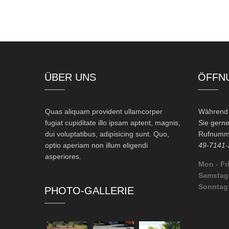
ÜBER UNS
ÖFFN
Quas aliquam provident ullamcorper
Während d
fugiat cupiditate illo ipsam aptent, magnis,
Sie gerne
dui voluptatibus, adipisicing sunt. Quo,
Rufnumme
optio aperiam non illum eligendi
49-7141-
asperiores.
Mon - Fri
Samstag
Sonntag
PHOTO-GALLERIE