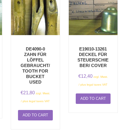
DE4090-0
E19010-13261
ZAHN FÜR
DECKEL FÜR
LÖFFEL
STEUERSCHIE
GEBRAUCHT/
BER/ COVER
TOOTH FOR
€
12,40
BUCKET
zzgl. Mwst.
USED
/ plus legal taxes VAT
€
21,80
zzgl. Mwst.
ADD TO CART
/ plus legal taxes VAT
ADD TO CART