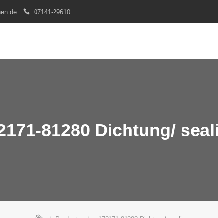
nen.de
07141-29610
2171-81280 Dichtung/ seal