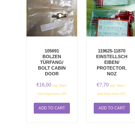
105691
119625-11870
BOLZEN
EINSTELLSCH
TÜRFANG/
EIBEN/
BOLT CABIN
PROTECTOR,
DOOR
NOZ
€
16,00
€
7,70
zzgl. Mwst.
zzgl. Mwst. /
/ plus legal taxes VAT
plus legal taxes VAT
ADD TO CART
ADD TO CART