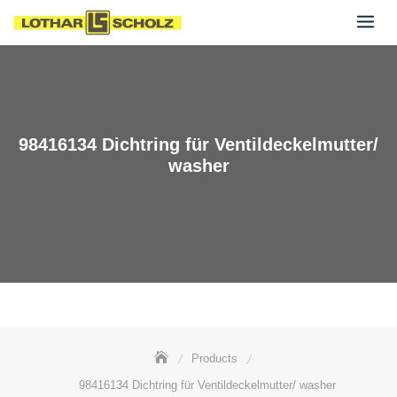
Skip
to
content
98416134 Dichtring für Ventildeckelmutter/
washer
Products
98416134 Dichtring für Ventildeckelmutter/ washer