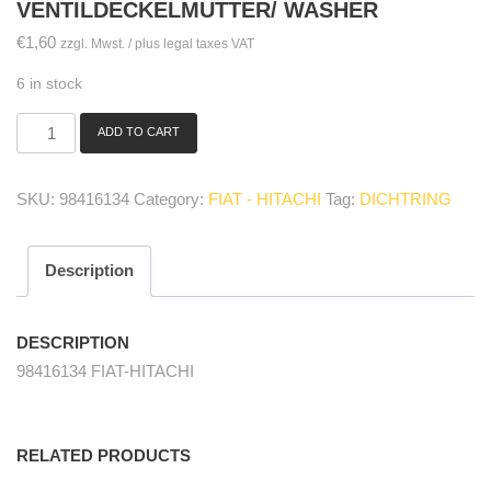
VENTILDECKELMUTTER/ WASHER
€
1,60
zzgl. Mwst. / plus legal taxes VAT
6 in stock
ADD TO CART
98416134
Dichtring
für
SKU:
98416134
Category:
FIAT - HITACHI
Tag:
DICHTRING
Ventildeckelmutter/
washer
quantity
Description
DESCRIPTION
98416134 FIAT-HITACHI
RELATED PRODUCTS