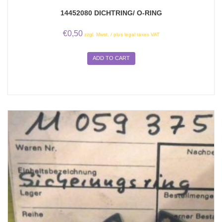
14452080 DICHTRING/ O-RING
€
0,50
zzgl. Mwst. / plus legal taxes VAT
ADD TO CART