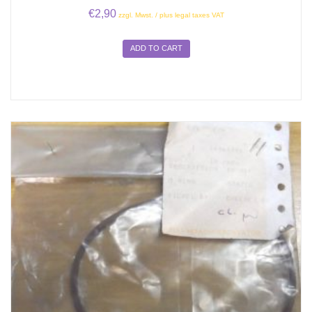
€
2,90
zzgl. Mwst. / plus legal taxes VAT
ADD TO CART