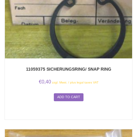
11059375 SICHERUNGSRING/ SNAP RING
€
0,40
zzgl. Mwst. / plus legal taxes VAT
ADD TO CART