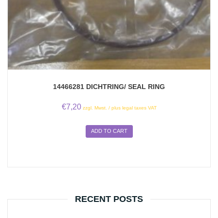
14466281 DICHTRING/ SEAL RING
€
7,20
zzgl. Mwst. / plus legal taxes VAT
ADD TO CART
RECENT POSTS