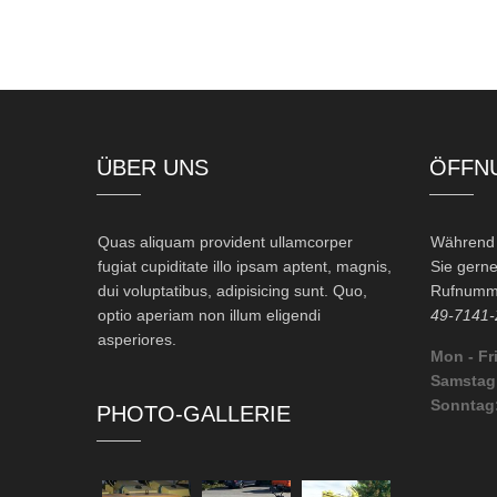
ÜBER UNS
ÖFFN
Quas aliquam provident ullamcorper
Während d
fugiat cupiditate illo ipsam aptent, magnis,
Sie gerne
dui voluptatibus, adipisicing sunt. Quo,
Rufnumme
optio aperiam non illum eligendi
49-7141-
asperiores.
Mon - Fri
Samstag
Sonntag
PHOTO-GALLERIE