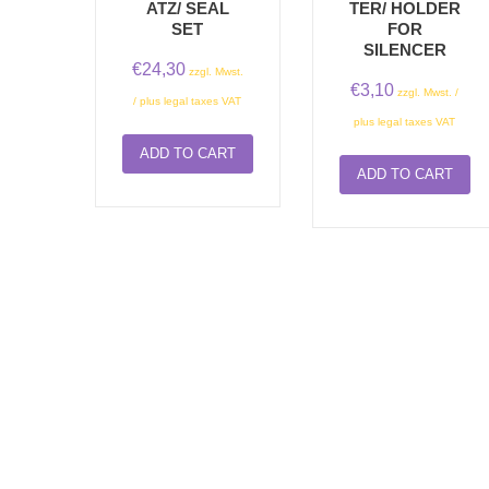
ATZ/ SEAL
TER/ HOLDER
SET
FOR
SILENCER
€
24,30
zzgl. Mwst.
€
3,10
zzgl. Mwst. /
/ plus legal taxes VAT
plus legal taxes VAT
ADD TO CART
ADD TO CART