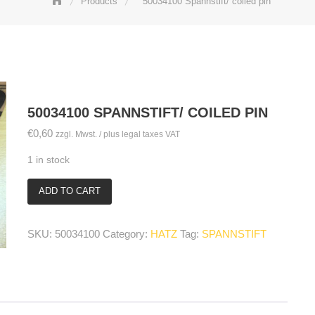
Products
50034100 Spannstift/ coiled pin
50034100 SPANNSTIFT/ COILED PIN
€
0,60
zzgl. Mwst. / plus legal taxes VAT
1 in stock
ADD TO CART
50034100
Spannstift/
coiled
SKU:
50034100
Category:
HATZ
Tag:
SPANNSTIFT
pin
quantity