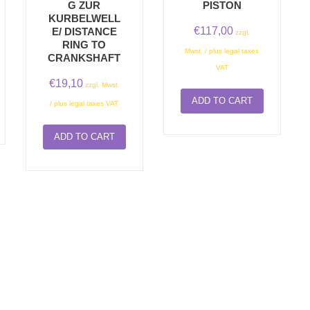
G ZUR
PISTON
KURBELWELL
€
117,00
E/ DISTANCE
zzgl.
RING TO
Mwst. / plus legal taxes
CRANKSHAFT
VAT
€
19,10
zzgl. Mwst.
ADD TO CART
/ plus legal taxes VAT
ADD TO CART