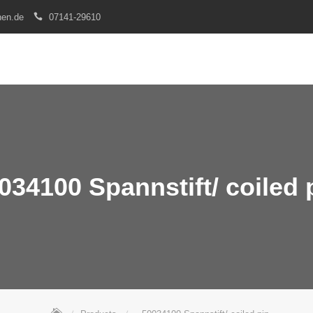
nen.de
07141-29610
034100 Spannstift/ coiled 