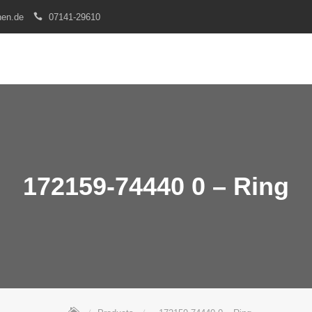
nen.de
07141-29610
172159-74440 0 – Ring