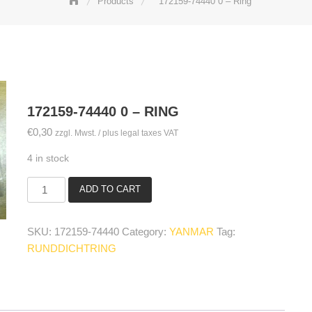
Products
172159-74440 0 – Ring
172159-74440 0 – RING
€
0,30
zzgl. Mwst. / plus legal taxes VAT
4 in stock
ADD TO CART
172159-
74440
0
SKU:
172159-74440
Category:
YANMAR
Tag:
-
RUNDDICHTRING
Ring
quantity