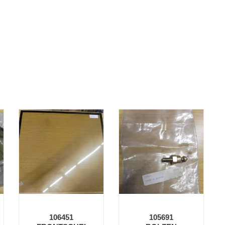
106451
105691