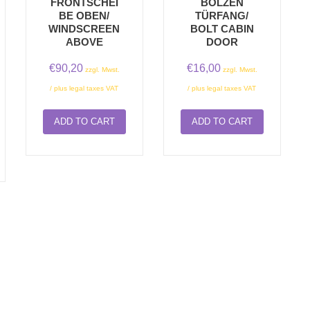
FRONTSCHEI
BOLZEN
BE OBEN/
TÜRFANG/
WINDSCREEN
BOLT CABIN
ABOVE
DOOR
€
90,20
€
16,00
zzgl. Mwst.
zzgl. Mwst.
/ plus legal taxes VAT
/ plus legal taxes VAT
ADD TO CART
ADD TO CART