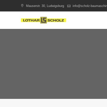
Skip
Mauserstr. 30, Ludwigsburg
info@scholz-baumaschi
to
content