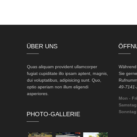
ÜBER UNS
ÖFFN
Quas aliquam provident ullamcorper
Während d
fugiat cupiditate illo ipsam aptent, magnis,
Sie gerne
dui voluptatibus, adipisicing sunt. Quo,
Rufnumme
optio aperiam non illum eligendi
49-7141-
asperiores.
Mon - Fri
Samstag
Sonntag
PHOTO-GALLERIE