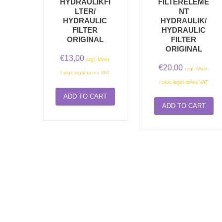
HYDRAULIKFI
FILTERELEME
LTER/
NT
HYDRAULIC
HYDRAULIK/
FILTER
HYDRAULIC
ORIGINAL
FILTER
ORIGINAL
€
13,00
zzgl. Mwst.
€
20,00
zzgl. Mwst.
/ plus legal taxes VAT
/ plus legal taxes VAT
ADD TO CART
ADD TO CART