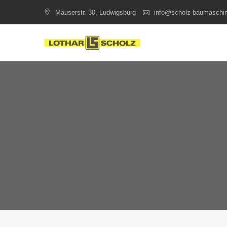
Skip
Mauserstr. 30, Ludwigsburg
info@scholz-baumaschi
to
content