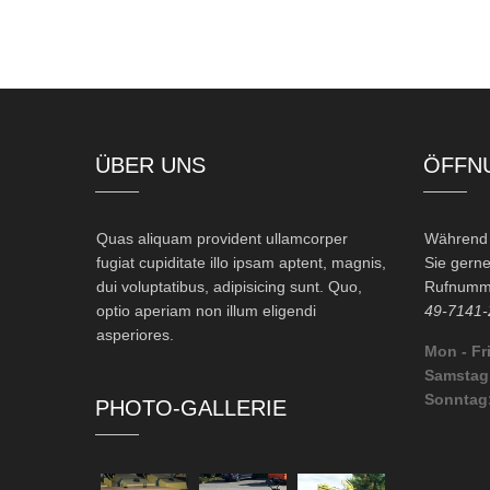
ÜBER UNS
ÖFFN
Quas aliquam provident ullamcorper
Während d
fugiat cupiditate illo ipsam aptent, magnis,
Sie gerne
dui voluptatibus, adipisicing sunt. Quo,
Rufnumme
optio aperiam non illum eligendi
49-7141-
asperiores.
Mon - Fri
Samstag
Sonntag
PHOTO-GALLERIE