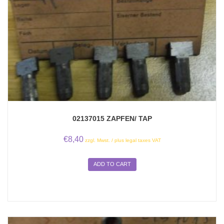
02137015 ZAPFEN/ TAP
€
8,40
zzgl. Mwst. / plus legal taxes VAT
ADD TO CART