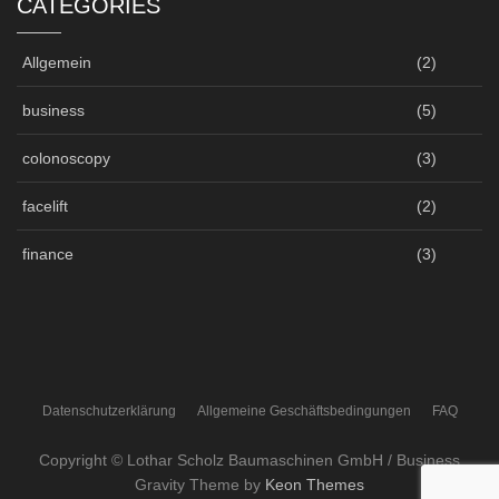
CATEGORIES
Allgemein
(2)
business
(5)
colonoscopy
(3)
facelift
(2)
finance
(3)
Datenschutzerklärung
Allgemeine Geschäftsbedingungen
FAQ
Copyright © Lothar Scholz Baumaschinen GmbH / Business
Gravity Theme by
Keon Themes