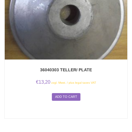
36040303 TELLER/ PLATE
€
13,20
zzgl. Mwst. / plus legal taxes VAT
ADD TO CART