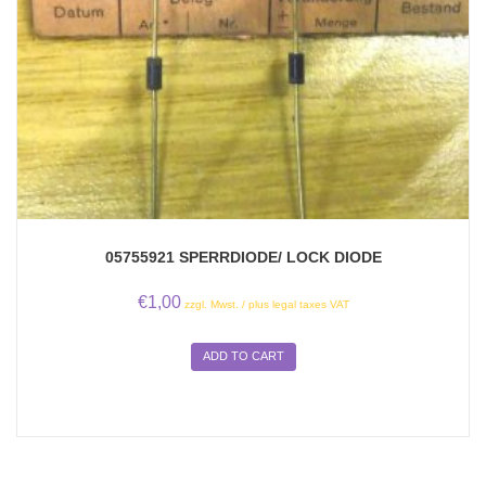
05755921 SPERRDIODE/ LOCK DIODE
€
1,00
zzgl. Mwst. / plus legal taxes VAT
ADD TO CART