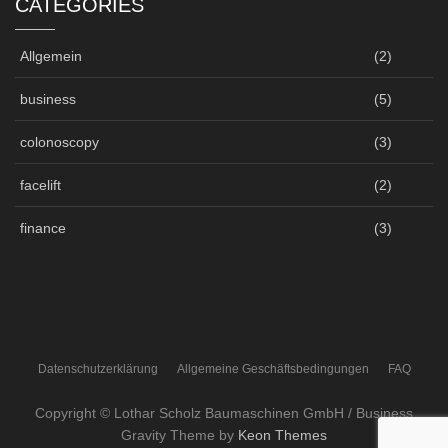
CATEGORIES
Allgemein
(2)
business
(5)
colonoscopy
(3)
facelift
(2)
finance
(3)
Datenschutzerklärung
Allgemeine Geschäftsbedingungen
FAQ
Copyright © Lothar Scholz Baumaschinen GmbH / Business
Gravity Theme by
Keon Themes