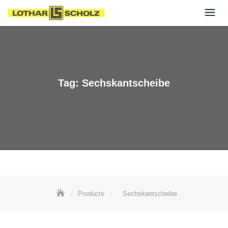
Skip
to
content
Tag:
Sechskantscheibe
Products
Sechskantscheibe