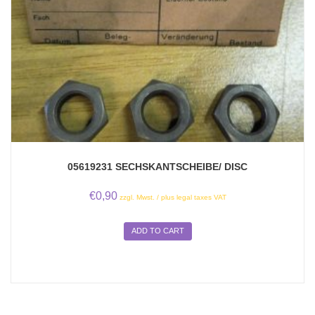
05619231 SECHSKANTSCHEIBE/ DISC
€
0,90
zzgl. Mwst. / plus legal taxes VAT
ADD TO CART