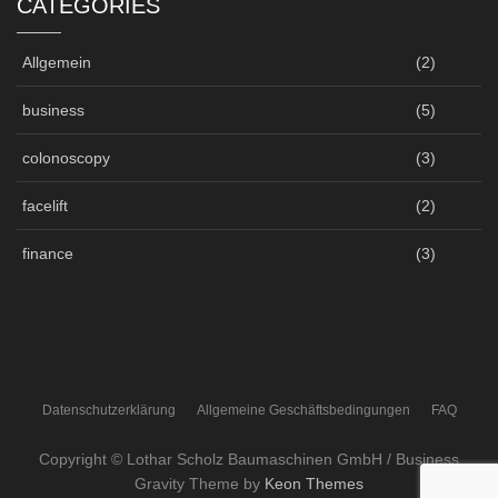
CATEGORIES
Allgemein
(2)
business
(5)
colonoscopy
(3)
facelift
(2)
finance
(3)
Datenschutzerklärung
Allgemeine Geschäftsbedingungen
FAQ
Copyright © Lothar Scholz Baumaschinen GmbH / Business
Gravity Theme by
Keon Themes