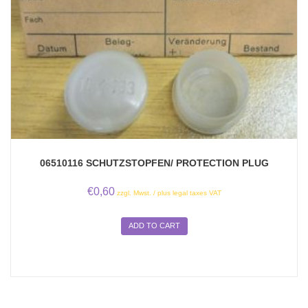
06510116 SCHUTZSTOPFEN/ PROTECTION PLUG
€
0,60
zzgl. Mwst. / plus legal taxes VAT
ADD TO CART