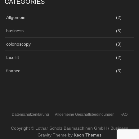
CATEGORIES
Allgemein
(2)
business
(5)
colonoscopy
(3)
facelift
(2)
finance
(3)
Datenschutzerklärung
Allgemeine Geschäftsbedingungen
FAQ
Copyright © Lothar Scholz Baumaschinen GmbH / Business
Gravity Theme by
Keon Themes