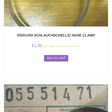
05551459 SCHLAUCHSCHELLE/ HOSE CLAMP
€
1,30
zzgl. Mwst. / plus legal taxes VAT
ADD TO CART