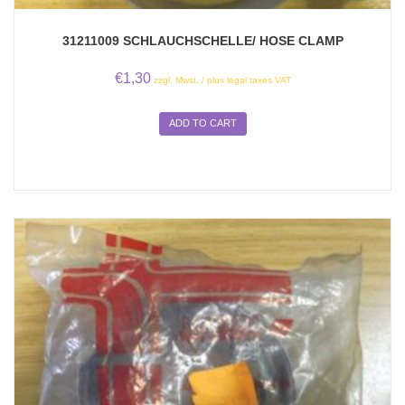
31211009 SCHLAUCHSCHELLE/ HOSE CLAMP
€
1,30
zzgl. Mwst. / plus legal taxes VAT
ADD TO CART