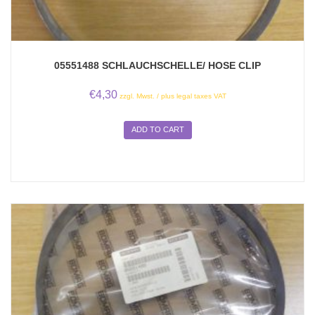
05551488 SCHLAUCHSCHELLE/ HOSE CLIP
€
4,30
zzgl. Mwst. / plus legal taxes VAT
ADD TO CART