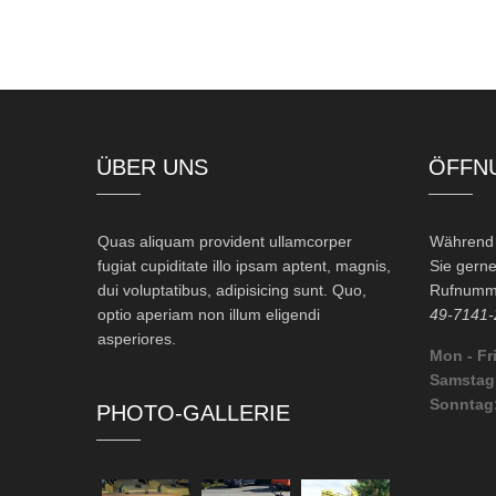
ÜBER UNS
ÖFFN
Quas aliquam provident ullamcorper
Während d
fugiat cupiditate illo ipsam aptent, magnis,
Sie gerne
dui voluptatibus, adipisicing sunt. Quo,
Rufnumme
optio aperiam non illum eligendi
49-7141-
asperiores.
Mon - Fri
Samstag
Sonntag
PHOTO-GALLERIE