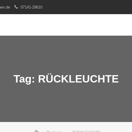
nen.de
07141-29610
Tag:
RÜCKLEUCHTE