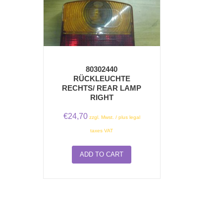
80302440
RÜCKLEUCHTE
RECHTS/ REAR LAMP
RIGHT
€
24,70
zzgl. Mwst. / plus legal
taxes VAT
ADD TO CART