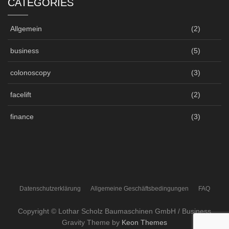
CATEGORIES
Allgemein
(2)
business
(5)
colonoscopy
(3)
facelift
(2)
finance
(3)
Datenschutzerklärung
Allgemeine Geschäftsbedingungen
FAQ
Copyright © Lothar Scholz Baumaschinen GmbH / Business
Gravity Theme by
Keon Themes