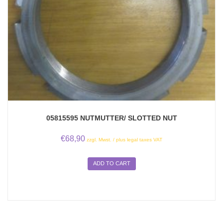
05815595 NUTMUTTER/ SLOTTED NUT
€
68,90
zzgl. Mwst. / plus legal taxes VAT
ADD TO CART