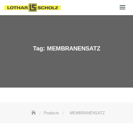
Skip
to
content
Tag:
MEMBRANENSATZ
Products
MEMBRANENSATZ