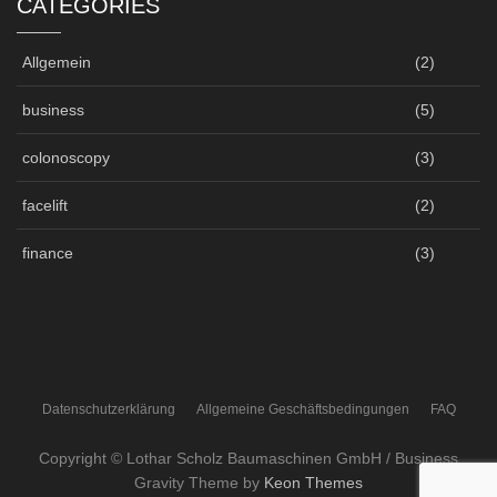
CATEGORIES
Allgemein
(2)
business
(5)
colonoscopy
(3)
facelift
(2)
finance
(3)
Datenschutzerklärung
Allgemeine Geschäftsbedingungen
FAQ
Copyright © Lothar Scholz Baumaschinen GmbH / Business
Gravity Theme by
Keon Themes