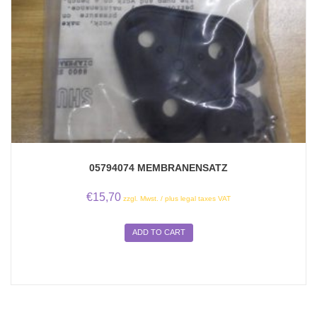
05794074 MEMBRANENSATZ
€
15,70
zzgl. Mwst. / plus legal taxes VAT
ADD TO CART