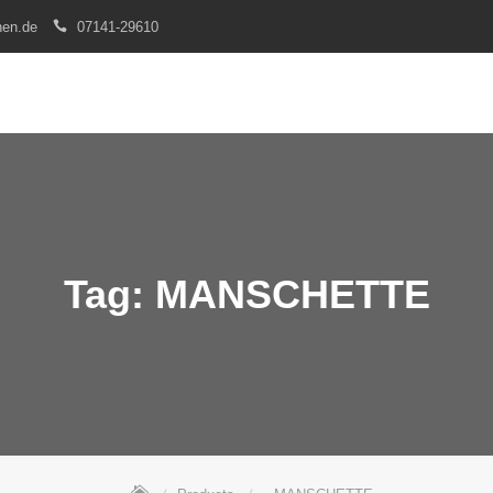
nen.de
07141-29610
Tag:
MANSCHETTE