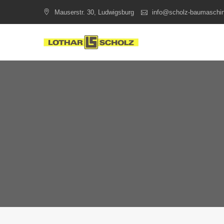
Skip
Mauserstr. 30, Ludwigsburg
info@scholz-baumaschi
to
content