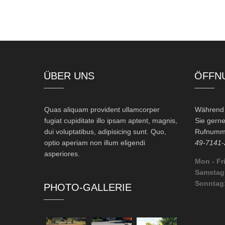
ÜBER UNS
ÖFFN
Quas aliquam provident ullamcorper
Während d
fugiat cupiditate illo ipsam aptent, magnis,
Sie gerne
dui voluptatibus, adipisicing sunt. Quo,
Rufnumme
optio aperiam non illum eligendi
49-7141-
asperiores.
Mon - Fri
Samstag
Sonntag
PHOTO-GALLERIE