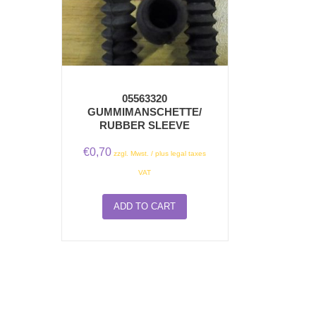
05563320
GUMMIMANSCHETTE/
RUBBER SLEEVE
€
0,70
zzgl. Mwst. / plus legal taxes
VAT
ADD TO CART