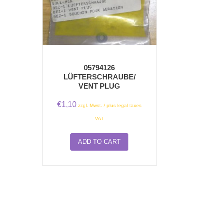
05794126
LÜFTERSCHRAUBE/
VENT PLUG
€
1,10
zzgl. Mwst. / plus legal taxes
VAT
ADD TO CART