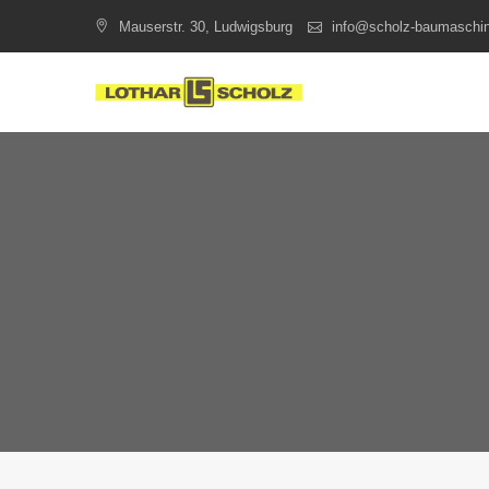
Skip
Mauserstr. 30, Ludwigsburg
info@scholz-baumaschi
to
content