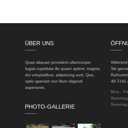
ÜBER UNS
ÖFFN
Quas aliquam provident ullamcorper
Während d
fugiat cupiditate illo ipsam aptent, magnis,
Sie gerne
dui voluptatibus, adipisicing sunt. Quo,
Rufnumme
optio aperiam non illum eligendi
49-7141-
asperiores.
Mon - Fri
Samstag
Sonntag
PHOTO-GALLERIE