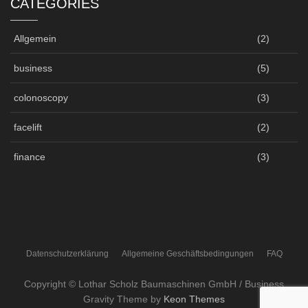
CATEGORIES
Allgemein
(2)
business
(5)
colonoscopy
(3)
facelift
(2)
finance
(3)
Datenschutzerklärung
Allgemeine Geschäftsbedingungen
FAQ
Copyright © Lothar Scholz Baumaschinen GmbH / Business
Gravity Theme by
Keon Themes