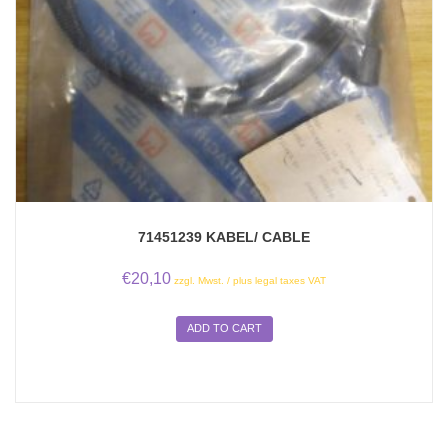
71451239 KABEL/ CABLE
€
20,10
zzgl. Mwst. / plus legal taxes VAT
ADD TO CART