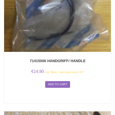
71415006 HANDGRIFF/ HANDLE
€
14,90
zzgl. Mwst. / plus legal taxes VAT
ADD TO CART