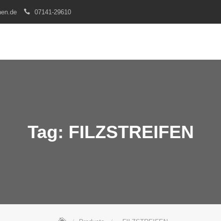
nen.de
07141-29610
Tag:
FILZSTREIFEN