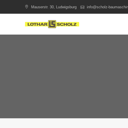
Skip
Mauserstr. 30, Ludwigsburg
info@scholz-baumaschi
to
content