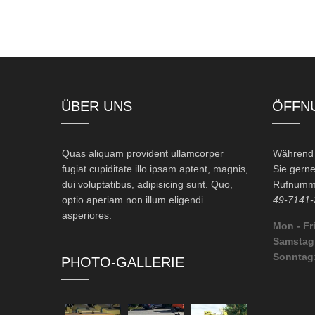
ÜBER UNS
ÖFFN
Quas aliquam provident ullamcorper
Während d
fugiat cupiditate illo ipsam aptent, magnis,
Sie gerne
dui voluptatibus, adipisicing sunt. Quo,
Rufnumme
optio aperiam non illum eligendi
49-7141-
asperiores.
Mon - Fri
Samstag
Sonntag
PHOTO-GALLERIE