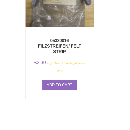
05320016
FILZSTREIFEN/ FELT
STRIP
€
2,30
zzgl. Mwst. / plus legal taxes
VAT
ADD TO CART