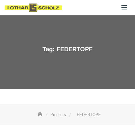
Skip
to
content
Tag:
FEDERTOPF
Products
FEDERTOPF