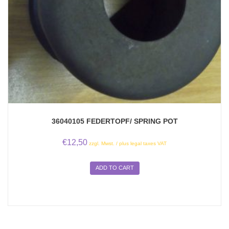
36040105 FEDERTOPF/ SPRING POT
€
12,50
zzgl. Mwst. / plus legal taxes VAT
ADD TO CART