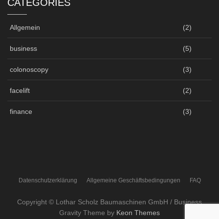
CATEGORIES
Allgemein
(2)
business
(5)
colonoscopy
(3)
facelift
(2)
finance
(3)
Datenschutzerklärung
Allgemeine Geschäftsbedingungen
FAQ
Copyright © Lothar Scholz Baumaschinen GmbH / Business
Gravity Theme by
Keon Themes