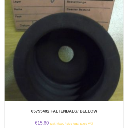
05755402 FALTENBALG/ BELLOW
€
15,60
zzgl. Mwst. / plus legal taxes VAT