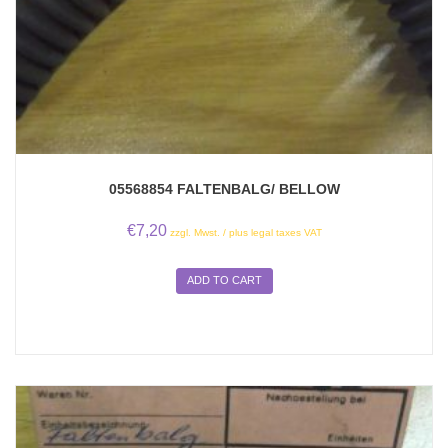
05568854 FALTENBALG/ BELLOW
€
7,20
zzgl. Mwst. / plus legal taxes VAT
ADD TO CART