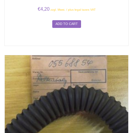
€
4,20
zzgl. Mwst. / plus legal taxes VAT
ADD TO CART