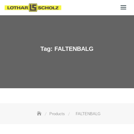
Skip
to
content
Tag:
FALTENBALG
Products
FALTENBALG