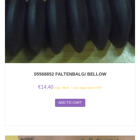
05568852 FALTENBALG/ BELLOW
€
14,40
zzgl. Mwst. / plus legal taxes VAT
ADD TO CART