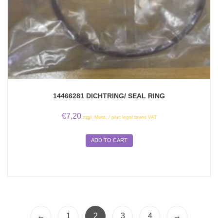
14466281 DICHTRING/ SEAL RING
€
7,20
zzgl. Mwst. / plus legal taxes VAT
ADD TO CART
←
1
2
3
4
→