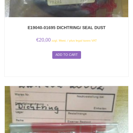
E19040-01695 DICHTRING/ SEAL DUST
€
20,00
zzgl. Mwst. / plus legal taxes VAT
ADD TO CART