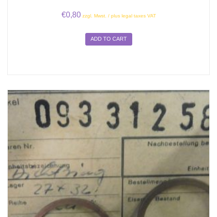
€
0,80
zzgl. Mwst. / plus legal taxes VAT
ADD TO CART