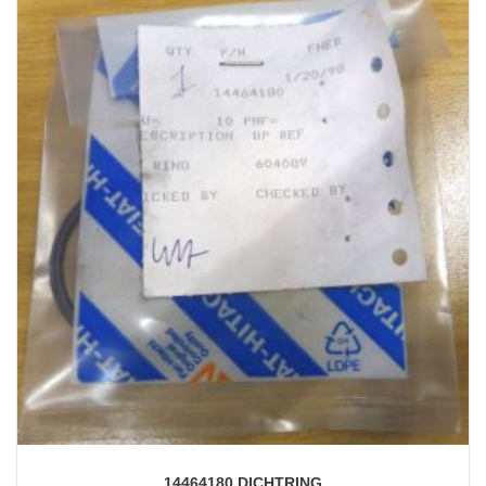
14464180 DICHTRING