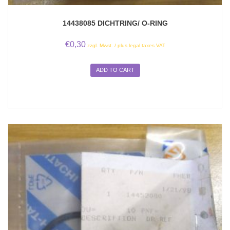
14438085 DICHTRING/ O-RING
€
0,30
zzgl. Mwst. / plus legal taxes VAT
ADD TO CART