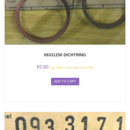
09331258 DICHTRING
€
0,80
zzgl. Mwst. / plus legal taxes VAT
ADD TO CART