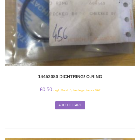
14452080 DICHTRING/ O-RING
€
0,50
zzgl. Mwst. / plus legal taxes VAT
ADD TO CART