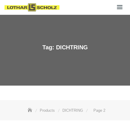
Skip
to
content
Tag:
DICHTRING
Products
DICHTRING
Page 2