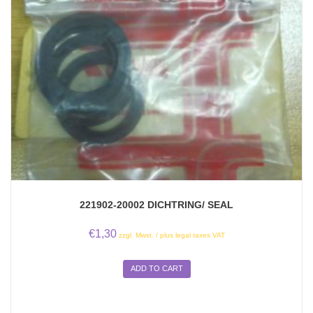
221902-20002 DICHTRING/ SEAL
€
1,30
zzgl. Mwst. / plus legal taxes VAT
ADD TO CART