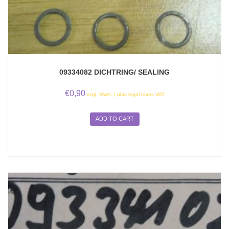
09334082 DICHTRING/ SEALING
€
0,90
zzgl. Mwst. / plus legal taxes VAT
ADD TO CART