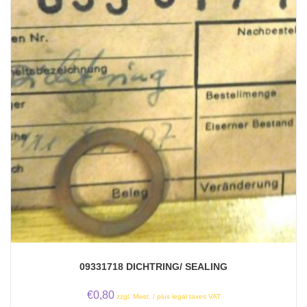
09331718 DICHTRING/ SEALING
€
0,80
zzgl. Mwst. / plus legal taxes VAT