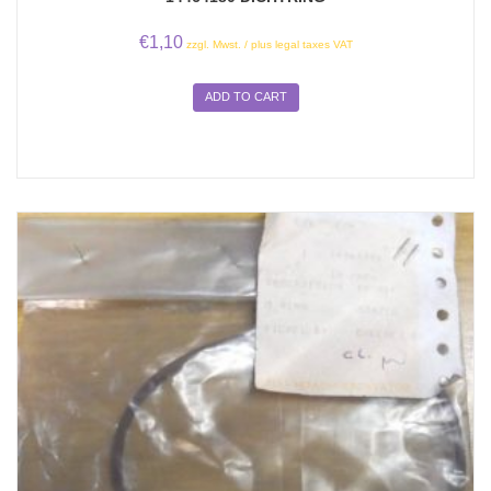
€
1,10
zzgl. Mwst. / plus legal taxes VAT
ADD TO CART