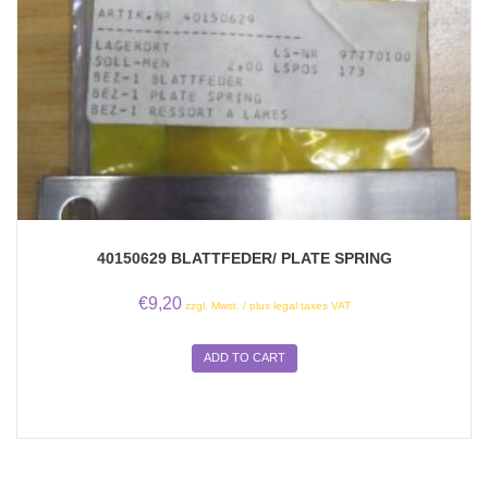
40150629 BLATTFEDER/ PLATE SPRING
€
9,20
zzgl. Mwst. / plus legal taxes VAT
ADD TO CART