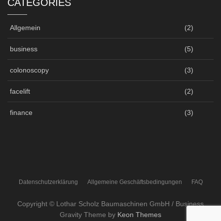
CATEGORIES
Allgemein
(2)
business
(5)
colonoscopy
(3)
facelift
(2)
finance
(3)
Datenschutzerklärung
Allgemeine Geschäftsbedingungen
FAQ
Copyright © Lothar Scholz Baumaschinen GmbH / Business
Gravity Theme by
Keon Themes