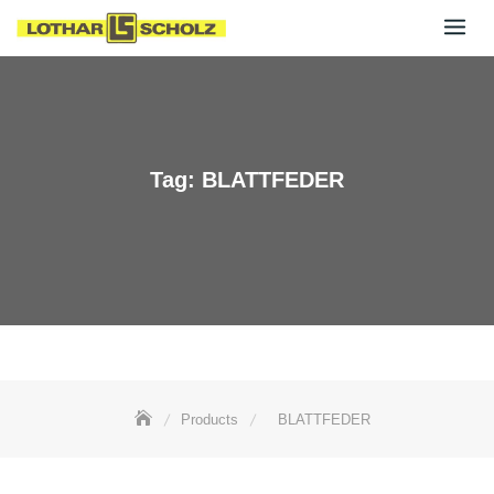
Skip
to
content
Tag:
BLATTFEDER
Products
BLATTFEDER