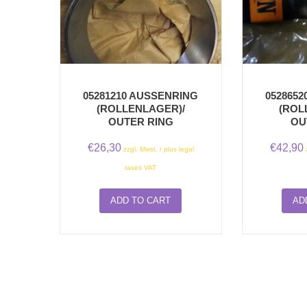
05281210 AUSSENRING
052865
(ROLLENLAGER)/
(ROL
OUTER RING
OU
€
26,30
€
42,90
zzgl. Mwst. / plus legal
taxes VAT
ADD TO CART
AD