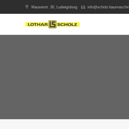
Skip
Mauserstr. 30, Ludwigsburg
info@scholz-baumaschi
to
content