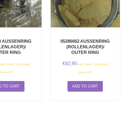
20 AUSSENRING
05286662 AUSSENRING
LENLAGER)/
(ROLLENLAGER)/
TER RING
OUTER RING
€
82,90
zzgl. Mwst. / plus legal
zzgl. Mwst. / plus legal
taxes VAT
taxes VAT
D TO CART
ADD TO CART