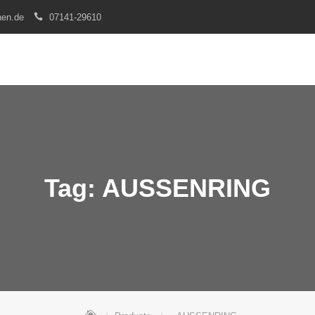
nen.de
07141-29610
Tag:
AUSSENRING