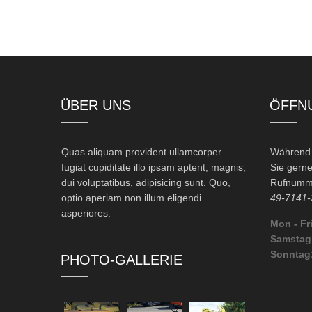
ÜBER UNS
ÖFFN
Quas aliquam provident ullamcorper
Während d
fugiat cupiditate illo ipsam aptent, magnis,
Sie gerne
dui voluptatibus, adipisicing sunt. Quo,
Rufnumme
optio aperiam non illum eligendi
49-7141-
asperiores.
Mon - Fri
Samstag
Sonntag
PHOTO-GALLERIE