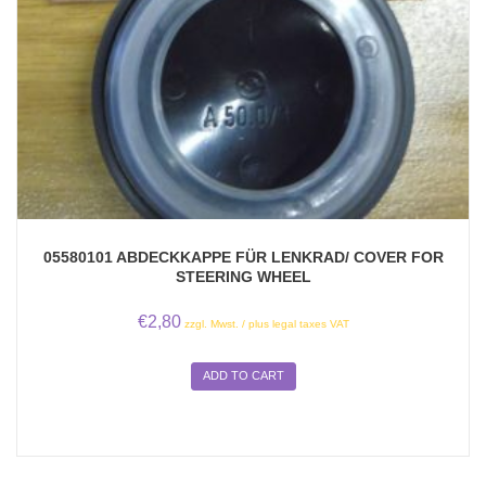
05580101 ABDECKKAPPE FÜR LENKRAD/ COVER FOR
STEERING WHEEL
€
2,80
zzgl. Mwst. / plus legal taxes VAT
ADD TO CART