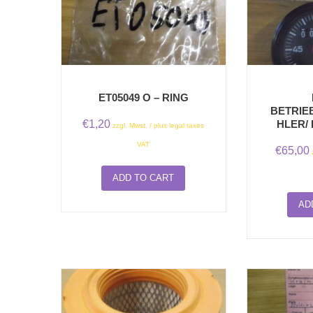
ET05049 O – RING
BETRIE
€
1,20
HLER/
zzgl. Mwst. / plus legal taxes
VAT
€
65,00
ADD TO CART
AD