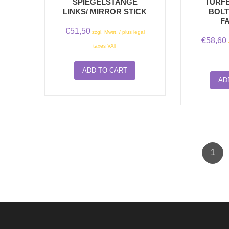
SPIEGELSTANGE
TÜRFE
LINKS/ MIRROR STICK
BOLT
F
€
51,50
zzgl. Mwst. / plus legal
€
58,60
taxes VAT
ADD TO CART
AD
1