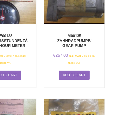
E00138
M00135
BSSTUNDENZÄ
ZAHNRADPUMPE/
 HOUR METER
GEAR PUMP
€
267,00
zzgl. Mwst. / plus legal
zzgl. Mwst. / plus legal
taxes VAT
taxes VAT
D TO CART
ADD TO CART