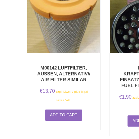
M00142 LUFTFILTER,
AUSSEN, ALTERNATIV// A
KRAFT
IR FILTER SIMILAR
EINSATZ
FUEL F
€
13,70
zzgl. Mwst. / plus legal
€
1,90
zzgl
taxes VAT
ADD TO CART
AD