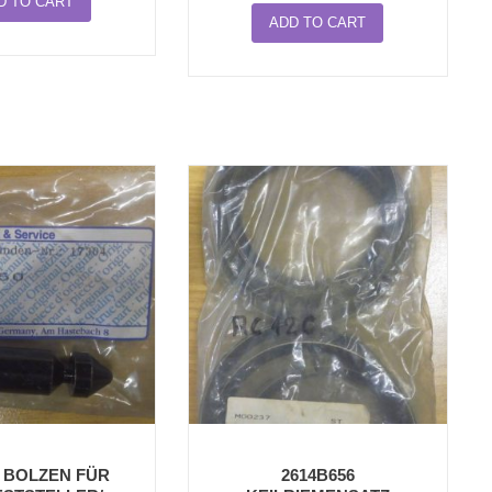
D TO CART
ADD TO CART
0 BOLZEN FÜR
2614B656