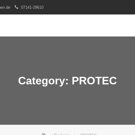
nen.de
07141-29610
Category:
PROTEC