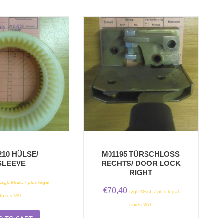
210 HÜLSE/
M01195 TÜRSCHLOSS
SLEEVE
RECHTS/ DOOR LOCK
RIGHT
zzgl. Mwst. / plus legal
€
70,40
zzgl. Mwst. / plus legal
taxes VAT
taxes VAT