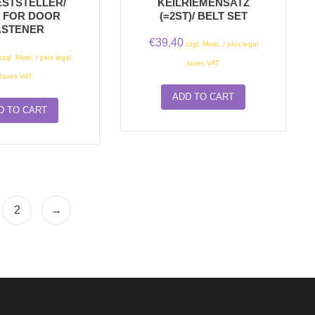
STSTELLER/
KEILRIEMENSATZ
 FOR DOOR
(=2ST)/ BELT SET
ASTENER
€
39,40
zzgl. Mwst. / plus legal
zzgl. Mwst. / plus legal
taxes VAT
taxes VAT
ADD TO CART
D TO CART
2
→