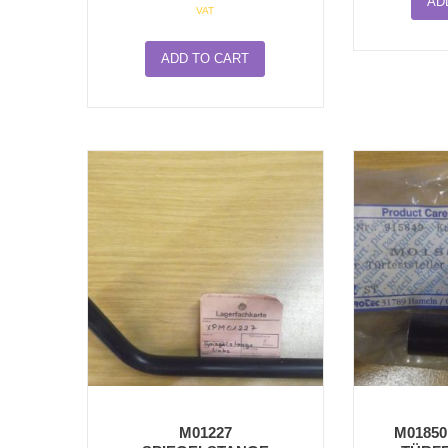
AD
VAT
ADD TO CART
M01227
M0185