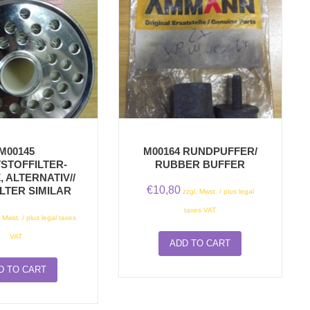
M00145
M00164 RUNDPUFFER/
STOFFILTER-
RUBBER BUFFER
, ALTERNATIV//
€
10,80
ILTER SIMILAR
zzgl. Mwst. / plus legal
taxes VAT
. Mwst. / plus legal taxes
VAT
ADD TO CART
D TO CART