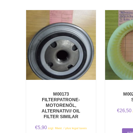
M00173
M00
FILTERPATRONE-
MOTORENÖL,
€
26,50
ALTERNATIV// OIL
FILTER SIMILAR
€
5,90
zzgl. Mwst. / plus legal taxes