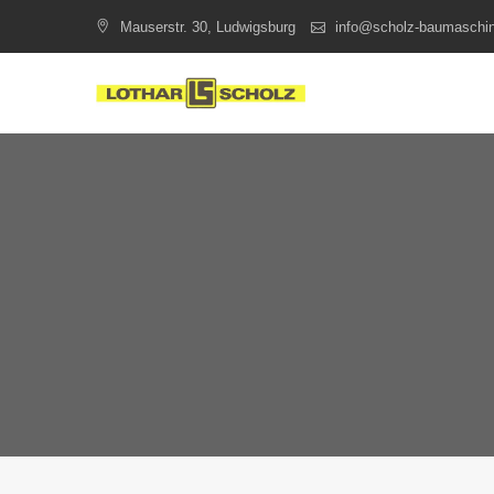
Skip
Mauserstr. 30, Ludwigsburg
info@scholz-baumaschi
to
content