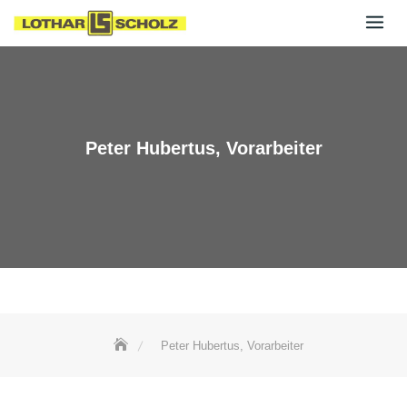
Skip
to
content
Peter Hubertus, Vorarbeiter
Peter Hubertus, Vorarbeiter