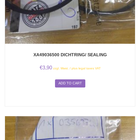
XA49036500 DICHTRING/ SEALING
€
3,90
zzgl. Mwst. / plus legal taxes VAT
ADD TO CART