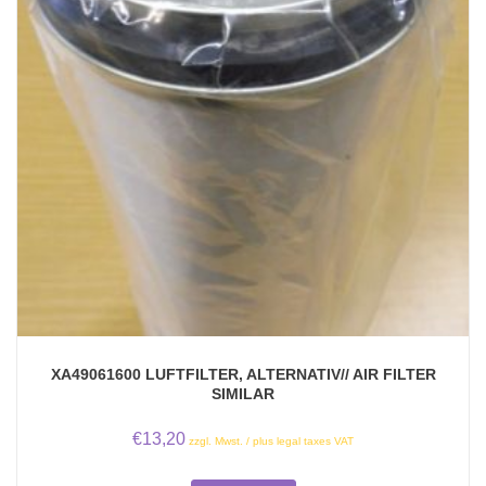
XA49061600 LUFTFILTER, ALTERNATIV// AIR FILTER
SIMILAR
€
13,20
zzgl. Mwst. / plus legal taxes VAT