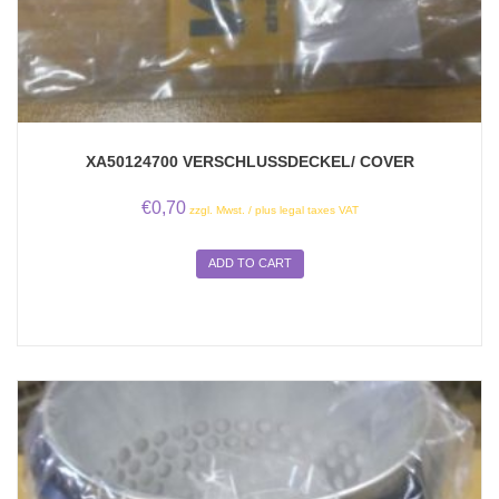
XA50124700 VERSCHLUSSDECKEL/ COVER
€
0,70
zzgl. Mwst. / plus legal taxes VAT
ADD TO CART