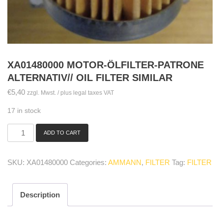
XA01480000 MOTOR-ÖLFILTER-PATRONE
ALTERNATIV// OIL FILTER SIMILAR
€
5,40
zzgl. Mwst. / plus legal taxes VAT
17 in stock
ADD TO CART
XA01480000
Motor-
Ölfilter-
SKU:
XA01480000
Categories:
AMMANN
,
FILTER
Tag:
FILTER
Patrone
Alternativ//
oil
Description
filter
similar
quantity