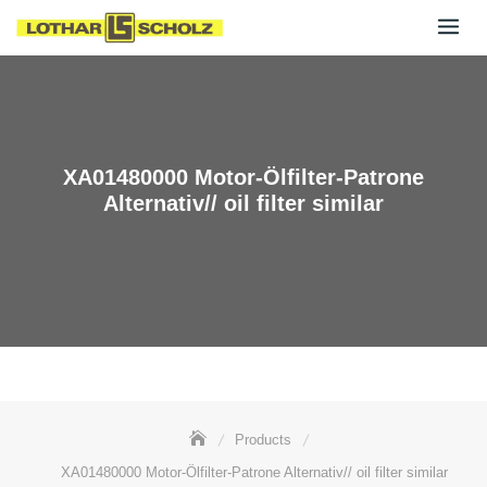
Skip
to
content
XA01480000 Motor-Ölfilter-Patrone
Alternativ// oil filter similar
Products
XA01480000 Motor-Ölfilter-Patrone Alternativ// oil filter similar