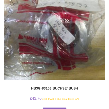
HB3G-83106 BUCHSE/ BUSH
€
43,70
zzgl. Mwst. / plus legal taxes VAT