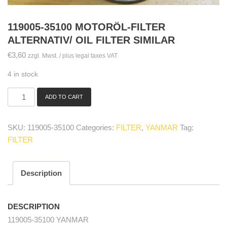
119005-35100 MOTORÖL-FILTER
ALTERNATIV/ OIL FILTER SIMILAR
€
3,60
zzgl. Mwst. / plus legal taxes VAT
4 in stock
ADD TO CART
119005-
35100
Motoröl-
SKU:
119005-35100
Categories:
FILTER
,
YANMAR
Tag:
Filter
FILTER
Alternativ/
oil
filter
similar
Description
quantity
DESCRIPTION
119005-35100 YANMAR