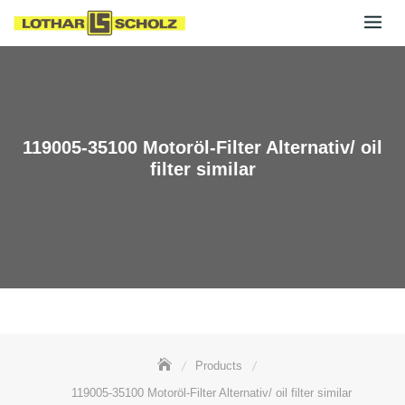
Skip
to
content
119005-35100 Motoröl-Filter Alternativ/ oil
filter similar
Products
119005-35100 Motoröl-Filter Alternativ/ oil filter similar