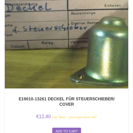
E19010-13261 DECKEL FÜR STEUERSCHIEBER/
COVER
€
12,40
zzgl. Mwst. / plus legal taxes VAT
ADD TO CART